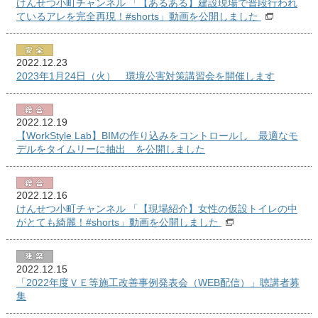
けんせつ小町チャンネル 「【あるある】建設現場で普段行われ
ているアレを完全再現！#shorts」動画を公開しました
2022.12.23
2023年1月24日（火） 環境公害対策講習会を開催します
2022.12.19
【WorkStyle Lab】BIMの作り込みをコントロールし 最適なモ
デルをタイムリーに抽出 を公開しました
2022.12.16
けんせつ小町チャンネル 「【現場紹介】女性の仮設トイレの中
がとても綺麗！#shorts」動画を公開しました
2022.12.15
「2022年度ＶＥ等施工改善事例発表会（WEB配信）」聴講者募
集