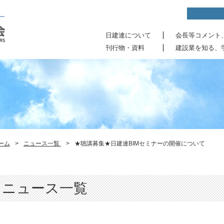
日建連について
会長等コメント
刊行物・資料
建設業を知る、
ーム
>
ニュース一覧
>
★聴講募集★日建連BIMセミナーの開催について
ニュース一覧