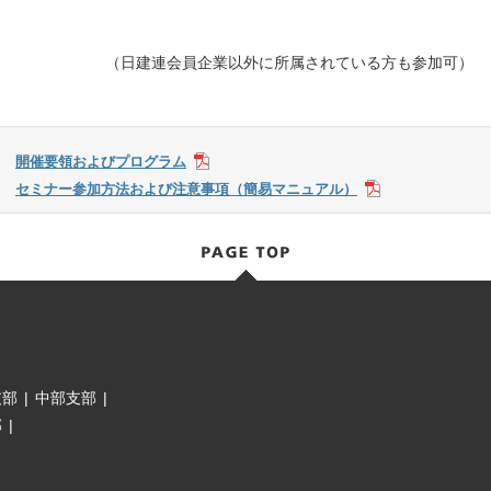
（日建連会員企業以外に所属されている方も参加可）
開催要領およびプログラム
セミナー参加方法および注意事項（簡易マニュアル）
支部
|
中部支部
|
部
|