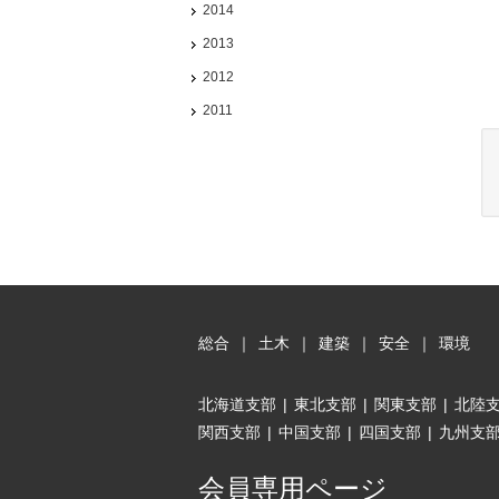
2014
2013
2012
2011
総合
｜
土木
｜
建築
｜
安全
｜
環境
北海道支部
|
東北支部
|
関東支部
|
北陸
関西支部
|
中国支部
|
四国支部
|
九州支
会員専用ページ