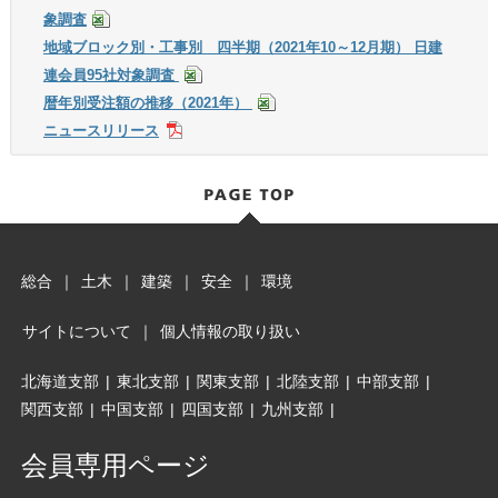
象調査
地域ブロック別・工事別 四半期（2021年10～12月期） 日建
連会員95社対象調査
暦年別受注額の推移（2021年）
ニュースリリース
総合
｜
土木
｜
建築
｜
安全
｜
環境
サイトについて
｜
個人情報の取り扱い
北海道支部
|
東北支部
|
関東支部
|
北陸支部
|
中部支部
|
関西支部
|
中国支部
|
四国支部
|
九州支部
|
会員専用ページ