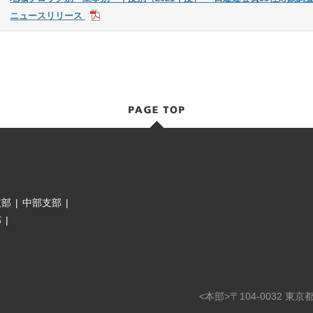
ニュースリリース
支部
|
中部支部
|
部
|
<本部>〒104-0032 