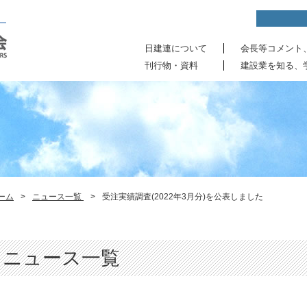
日建連について
会長等コメント
刊行物・資料
建設業を知る、
ーム
>
ニュース一覧
>
受注実績調査(2022年3月分)を公表しました
ニュース一覧