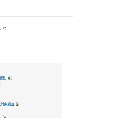
した。
象調査
社対象調査
査