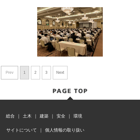
Prev
1
2
3
Next
総合
｜
土木
｜
建築
｜
安全
｜
環境
サイトについて
｜
個人情報の取り扱い