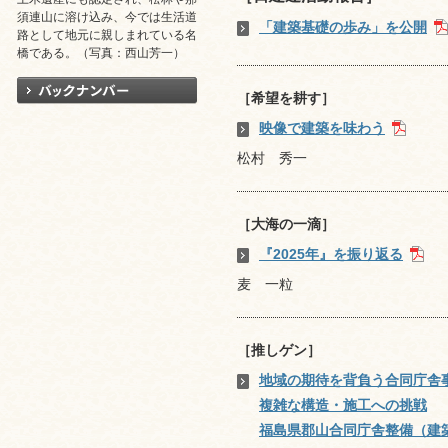
須連山に溶け込み、今では生活道
「建築基礎の歩み」を公開
路として地元に親しまれている名
橋である。（写真：西山芳一）
［希望を耕す］
映像で建築を味わう
松村 秀一
［大海の一滴］
『2025年』を振り返る
麦 一粒
［推しゲン］
地域の期待を背負う合同庁舎
複雑な構造・施工への挑戦
福島県郡山合同庁舎整備（建