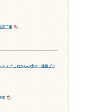
］
復旧工事
ジティブ これからの土木・建築ビジ
拝堂