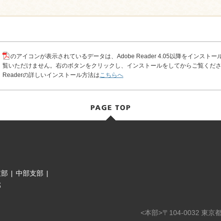
のアイコンが表示されているデータは、Adobe Reader 4.05以降をインスト
覧いただけません。右のボタンをクリックし、インストールをしてからご覧ください
Readerの詳しいインストール方法は
こちらへ
支部
|
中部支部
|
部
<本部>〒104-0032 