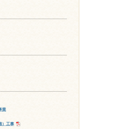
事業
築）工事