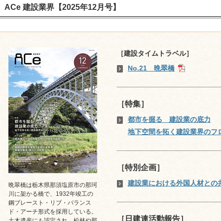
ACe 建設業界【2025年12月号】
［建設タイムトラベル］
No.21 晩翠橋
［特集］
都市を掘る 建設業の底力
地下空間を拓く建設業界のフ
［特別企画］
建設業における外国人材との
晩翠橋は栃木県那須塩原市の那珂
川に架かる橋で、1932年竣工の
鋼ブレースト・リブ・バランス
ド・アーチ形式を採用している。
［日建連活動報告］
土木遺産にも認定され、松林や那