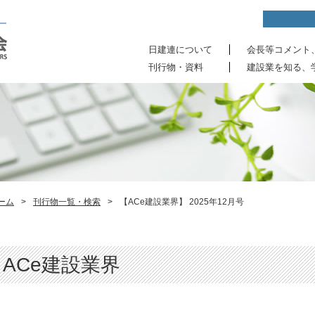
日建連について
会長等コメント
刊行物・資料
建設業を知る、
ーム
>
刊行物一覧・検索
>
【ACe建設業界】 2025年12月号
ACe建設業界