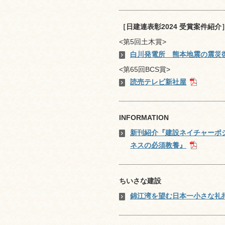
［日建連表彰2024 受賞案件紹介
<第5回土木賞>
白川発電所 熊本地震の震災
<第65回BCS賞>
読売テレビ新社屋
INFORMATION
新刊紹介『建設ネイチャーポ
ネスの必須教養』
ちいさな建設
錦江湾を望む日本一小さな礼