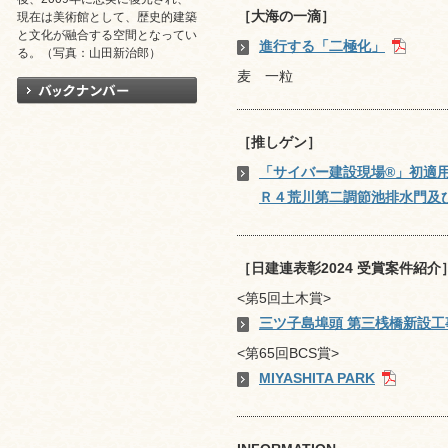
［大海の一滴］
現在は美術館として、歴史的建築
と文化が融合する空間となってい
進行する「二極化」
る。（写真：山田新治郎）
麦 一粒
［推しゲン］
「サイバー建設現場®」初適
Ｒ４荒川第二調節池排水門及
［日建連表彰2024 受賞案件紹介
<第5回土木賞>
三ツ子島埠頭 第三桟橋新設工
<第65回BCS賞>
MIYASHITA PARK