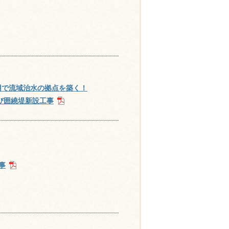
用で流域治水の拠点を築く！
び囲繞堤新設工事
］
事