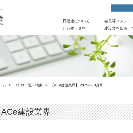
日建連について
会長等コメント
刊行物・資料
建設業を知る、
ーム
>
刊行物一覧・検索
>
【ACe建設業界】 2025年10月号
ACe建設業界