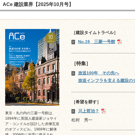
ACe 建設業界【2025年10月号】
［建設タイムトラベル］
No.19 三菱一号館
［特集］
放送100年 その先へ
放送インフラを支える建設の
［希望を耕す］
川上哲治？
東京・丸の内の三菱一号館は、
1894年に英国人建築家ジョサイ
松村 秀一
ア・コンドルが設計した赤煉瓦造
のオフィスビル。1968年に解体
後、2009年に忠実に復元され、