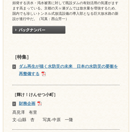
頻発する洪水・渇水被害に対して既設ダムの有効活用の気運がます
ます高まっている。京都の天ヶ瀬ダムでは放水量を増強するため、
国内でも珍しいトンネル式放流設備の導入部となる巨大放水路の新
設が進行中だ。（写真：西山芳一）
［特集］
ダム再生が描く水防災の未来 日本の水防災の要衝を
再整備する
［輝け！けんせつ小町］
財務企画
髙見澤 有里
文-山縣 杏 写真-中原 一隆