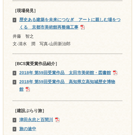
［現場発見］
歴史ある建築を未来につなぎ アートに親しむ場をつ
くる 京都市美術館再整備工事
井藤 智之
文-清水 潤 写真-山田新治郎
［BCS賞受賞作品紹介］
2018年 第59回受賞作品 太田市美術館・図書館
2018年 第59回受賞作品 高知県立高知城歴史博物
館
［建設ぶらり旅］
津田永忠と百間川
旅の途中