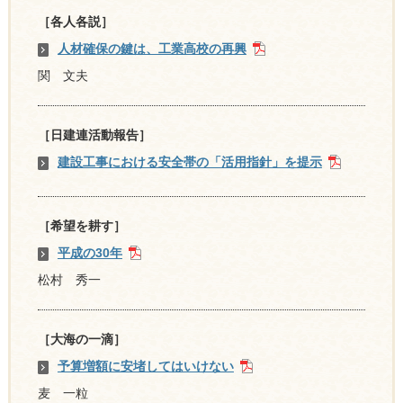
［各人各説］
人材確保の鍵は、工業高校の再興
関 文夫
［日建連活動報告］
建設工事における安全帯の「活用指針」を提示
［希望を耕す］
平成の30年
松村 秀一
［大海の一滴］
予算増額に安堵してはいけない
麦 一粒