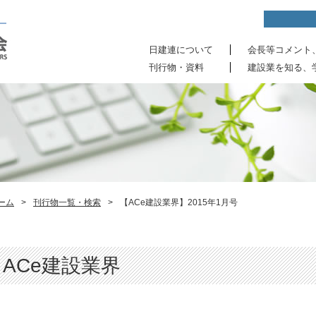
日建連について
会長等コメント
刊行物・資料
建設業を知る、
ーム
>
刊行物一覧・検索
>
【ACe建設業界】2015年1月号
ACe建設業界