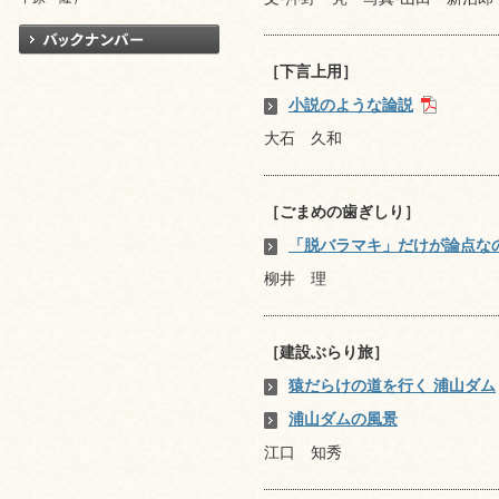
［下言上用］
小説のような論説
大石 久和
［ごまめの歯ぎしり］
「脱バラマキ」だけが論点な
柳井 理
［建設ぶらり旅］
猿だらけの道を行く 浦山ダム
浦山ダムの風景
江口 知秀