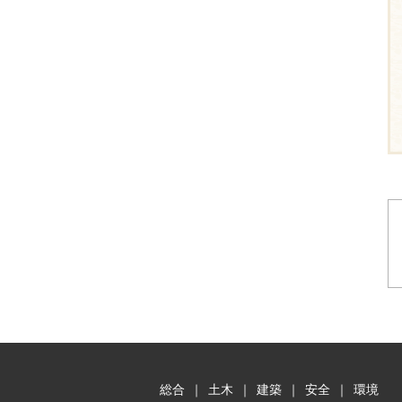
総合
｜
土木
｜
建築
｜
安全
｜
環境