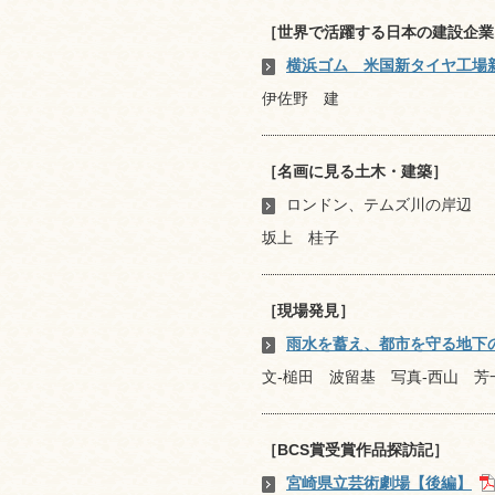
［世界で活躍する日本の建設企業
横浜ゴム 米国新タイヤ工場
伊佐野 建
［名画に見る土木・建築］
ロンドン、テムズ川の岸辺
坂上 桂子
［現場発見］
雨水を蓄え、都市を守る地下
文-槌田 波留基 写真-西山 芳
［BCS賞受賞作品探訪記］
宮崎県立芸術劇場【後編】