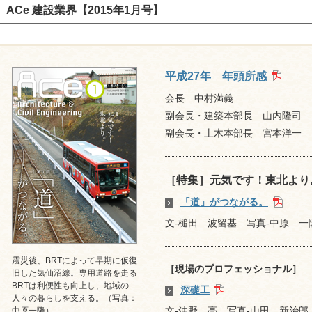
ACe 建設業界【2015年1月号】
平成27年 年頭所感
会長 中村満義
副会長・建築本部長 山内隆司
副会長・土木本部長 宮本洋一
［特集］元気です！東北より
「道」がつながる。
文-槌田 波留基 写真-中原 一
震災後、BRTによって早期に仮復
［現場のプロフェッショナル］
旧した気仙沼線。専用道路を走る
BRTは利便性も向上し、地域の
深礎工
人々の暮らしを支える。（写真：
文-沖野 亮 写真-山田 新治郎
中原一隆）