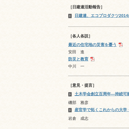
［日建連活動報告］
日建連、エコプロダクツ201
［各人各説］
最近の住宅地の災害を憂う
安田 進
防災と教育
中川 一
［意見・提言］
土木学会創立百周年―持続可
磯部 雅彦
産官学で拓くこれからの大学
岩倉 成志