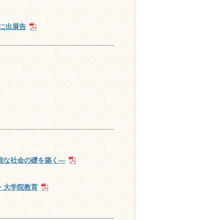
4に出展告
能な社会の礎を築く―
・大学院教育