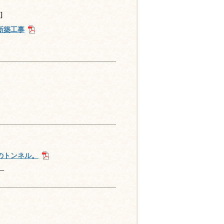
］
新築工事
のトンネル。
一