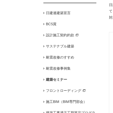
日
て
日建連建築宣言
対
BCS賞
設計施工契約約款
サステナブル建築
耐震改修のすすめ
耐震改修事例集
建築セミナー
フロントローディング
施工BIM（BIM専門部会）
建築工事適正工期算定プログラ