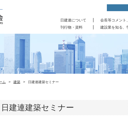
日建連について
会長等コメント
刊行物・資料
建設業を知る、
ーム
>
建築
>
日建連建築セミナー
日建連建築セミナー