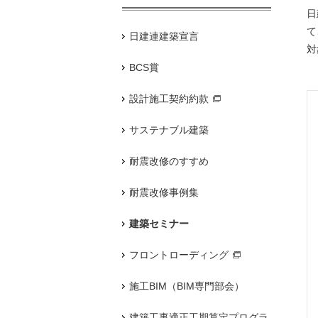
日
て
日建連建築宣言
対
BCS賞
設計施工契約約款
サステナブル建築
耐震改修のすすめ
耐震改修事例集
建築セミナー
フロントローディング
施工BIM（BIM専門部会）
建築工事適正工期算定プログラ