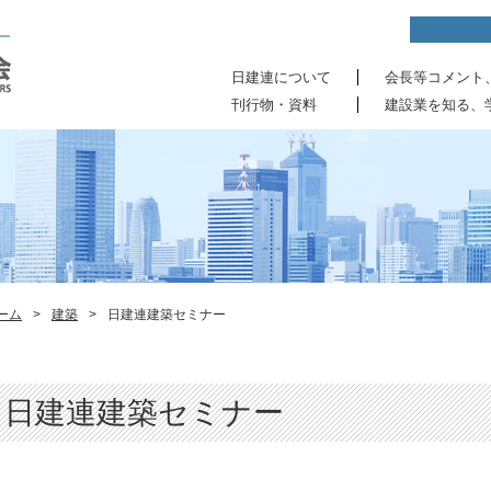
日建連について
会長等コメント
刊行物・資料
建設業を知る、
ーム
>
建築
>
日建連建築セミナー
日建連建築セミナー