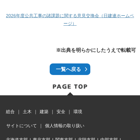
2026年度公共工事の諸課題に関する意見交換会（日建連ホームペ
ージ）
※出典を明らかにしたうえで転載可
一覧へ戻る
総合
｜
土木
｜
建築
｜
安全
｜
環境
サイトについて
｜
個人情報の取り扱い
北海道支部
|
東北支部
|
関東支部
|
北陸支部
|
中部支部
|