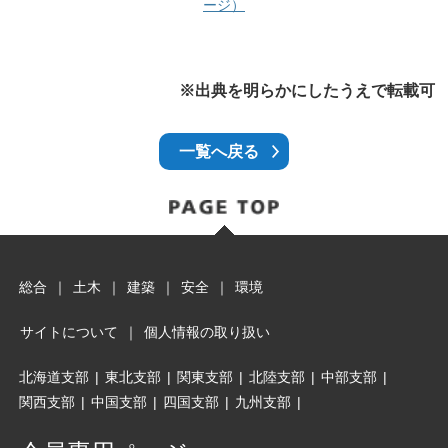
ージ）
※出典を明らかにしたうえで転載可
一覧へ戻る
総合
｜
土木
｜
建築
｜
安全
｜
環境
サイトについて
｜
個人情報の取り扱い
北海道支部
|
東北支部
|
関東支部
|
北陸支部
|
中部支部
|
関西支部
|
中国支部
|
四国支部
|
九州支部
|