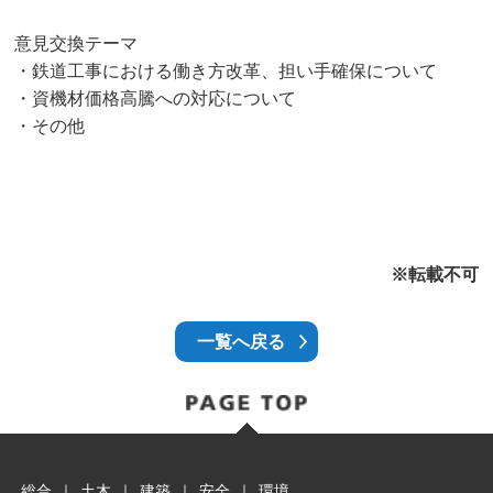
意見交換テーマ
・鉄道工事における働き方改革、担い手確保について
・資機材価格高騰への対応について
・その他
※転載不可
一覧へ戻る
総合
｜
土木
｜
建築
｜
安全
｜
環境