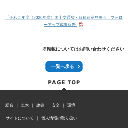
「令和２年度（2020年度）国土交通省・日建連意見換会」フォロ
ーアップ成果報告
※転載についてはお問い合わせください
一覧へ戻る
総合
｜
土木
｜
建築
｜
安全
｜
環境
サイトについて
｜
個人情報の取り扱い