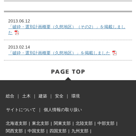
2013.06.12
「破砕・選別計画概要（久慈地区）（その2）」を掲載しまし
た
2013.02.14
「破砕・選別計画概要（久慈地区）」を掲載しました
総合
｜
土木
｜
建築
｜
安全
｜
環境
サイトについて
｜
個人情報の取り扱い
北海道支部
|
東北支部
|
関東支部
|
北陸支部
|
中部支部
|
関西支部
|
中国支部
|
四国支部
|
九州支部
|