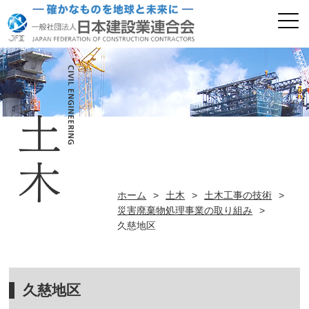
ホーム
>
土木
>
土木工事の技術
>
災害廃棄物処理事業の取り組み
>
久慈地区
久慈地区