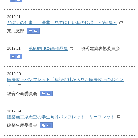
2019.11
どぼくの仕事 是非、見てほしい私の現場 ～第5集～
東北支部
第60回BCS賞作品集
優秀建築表彰委員会
2019.11
2019.10
民法改正パンフレット「建設会社から見た民法改正のポイン
ト」
総合企画委員会
2019.09
建築施⼯系志望の学⽣向けパンフレット・リーフレット
建築生産委員会