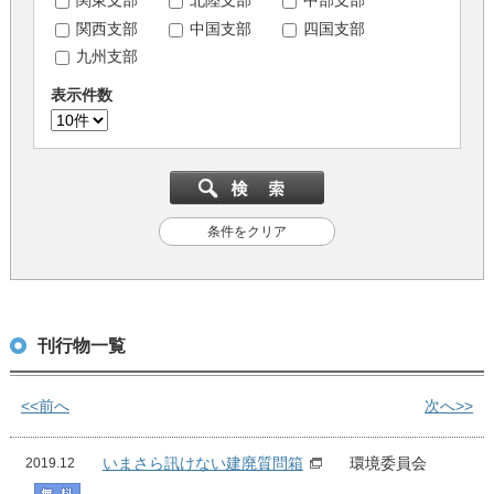
関東支部
北陸支部
中部支部
関西支部
中国支部
四国支部
九州支部
表示件数
条件をクリア
刊行物一覧
<<前へ
次へ>>
いまさら訊けない建廃質問箱
環境委員会
2019.12