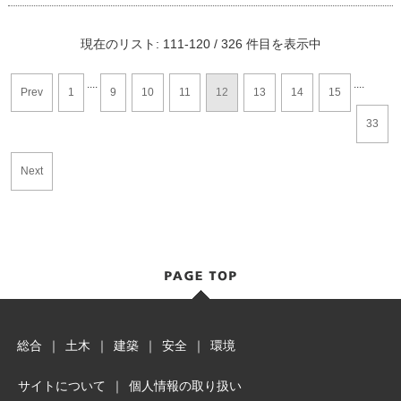
現在のリスト: 111-120 / 326 件目を表示中
....
....
Prev
1
9
10
11
12
13
14
15
33
Next
総合
｜
土木
｜
建築
｜
安全
｜
環境
サイトについて
｜
個人情報の取り扱い