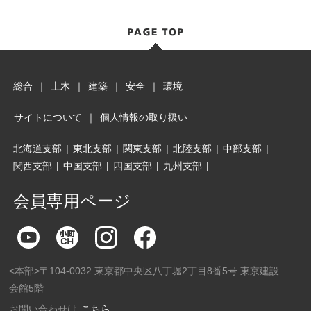
総合
｜
土木
｜
建築
｜
安全
｜
環境
サイトについて
｜
個人情報の取り扱い
北海道支部
|
東北支部
|
関東支部
|
北陸支部
|
中部支部
|
関西支部
|
中国支部
|
四国支部
|
九州支部
|
会員専用ページ
<本部>〒104-0032 東京都中央区八丁堀2丁目8番5号 東京建設
会館5階
お問い合わせは
こちら