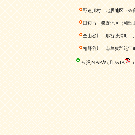
野迫川村 北股地区（奈
田辺市 熊野地区（和歌
金山谷川 那智勝浦町 
相野谷川 南牟婁郡紀宝
被災MAP及びDATA
（