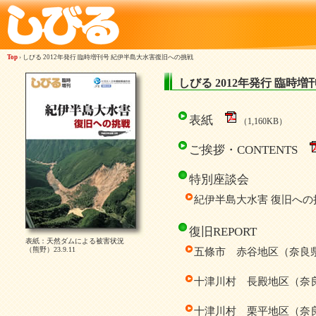
Top
› しびる 2012年発行 臨時増刊号 紀伊半島大水害復旧への挑戦
しびる 2012年発行 臨時
表紙
（1,160KB）
ご挨拶・CONTENTS
特別座談会
紀伊半島大水害 復旧への
復旧REPORT
表紙：天然ダムによる被害状況
（熊野）23.9.11
五條市 赤谷地区（奈良
十津川村 長殿地区（奈
十津川村 栗平地区（奈