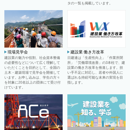
タの一覧も掲載しています。
現場見学会
建設業 働き方改革
建設業の魅力や役割、社会資本整備
日建連は「生産性向上」「作業所閉
の必要性などについて広く理解して
所」「労働環境改善」の3本柱で、建
いただくことを目的として、全国の
設業の働き方改革を推進します。担
土木・建築現場で見学会を開催して
い手不足に対応し、若者や外国人に
います。お申し込みは、学生の方々
選ばれる持続可能な未来の実現を目
を対象に20名以上の団体にて受け付
指します。
けています。