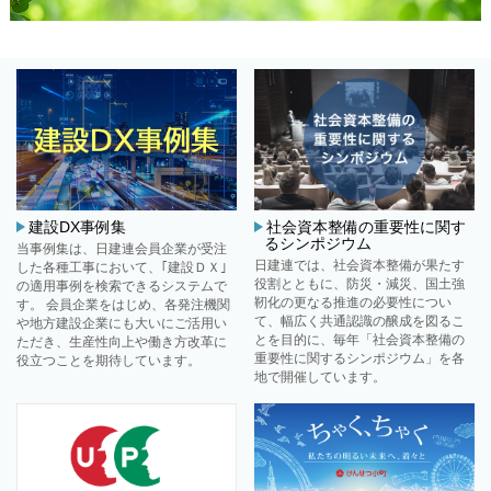
安全対策本部発行資料一覧
音響技術資料集
環境経営
機能性建築材料の性能調査結果
脱炭素社会
室内空気質対策事例集
循環型社会
既存地下工作物の取扱いに関するガイドライン
自然共生社会
高流動性コンクリートの普及
生産性向上・省人化への取組み事例
VE等施工改善事例発表会
建設DX事例集
社会資本整備の重要性に関す
るシンポジウム
当事例集は、日建連会員企業が受注
魅力ある建築生産の場づくり・人づくり
日建連では、社会資本整備が果たす
した各種工事において、｢建設ＤＸ｣
役割とともに、防災・減災、国土強
の適用事例を検索できるシステムで
「スケッチコミュニケーション」のススメ
靭化の更なる推進の必要性につい
す。 会員企業をはじめ、各発注機関
建築技術者向け設備工事ポイントシート
て、幅広く共通認識の醸成を図るこ
や地方建設企業にも大いにご活用い
とを目的に、毎年「社会資本整備の
ただき、生産性向上や働き方改革に
既成コンクリート杭
重要性に関するシンポジウム」を各
役立つことを期待しています。
地で開催しています。
設備部門(設備部会)
建築ICT WEB（ICT推進部会）
鉄骨工事Q＆A
木造・木質建築の普及