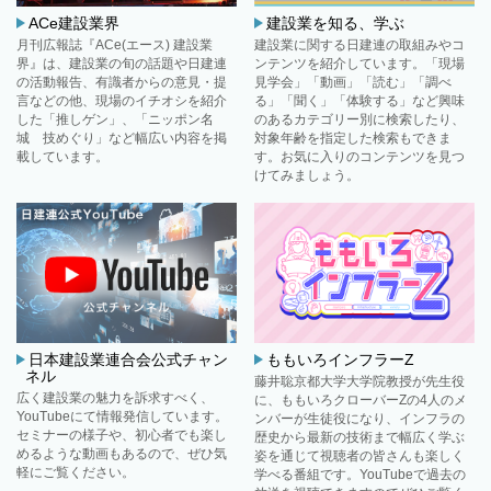
ACe建設業界
建設業を知る、学ぶ
月刊広報誌『ACe(エース) 建設業
建設業に関する日建連の取組みやコ
界』は、建設業の旬の話題や日建連
ンテンツを紹介しています。「現場
の活動報告、有識者からの意見・提
見学会」「動画」「読む」「調べ
言などの他、現場のイチオシを紹介
る」「聞く」「体験する」など興味
した「推しゲン」、「ニッポン名
のあるカテゴリー別に検索したり、
城 技めぐり」など幅広い内容を掲
対象年齢を指定した検索もできま
載しています。
す。お気に入りのコンテンツを見つ
けてみましょう。
日本建設業連合会公式チャン
ももいろインフラーZ
ネル
藤井聡京都大学大学院教授が先生役
広く建設業の魅力を訴求すべく、
に、ももいろクローバーZの4人のメ
YouTubeにて情報発信しています。
ンバーが生徒役になり、インフラの
セミナーの様子や、初心者でも楽し
歴史から最新の技術まで幅広く学ぶ
めるような動画もあるので、ぜひ気
姿を通じて視聴者の皆さんも楽しく
軽にご覧ください。
学べる番組です。YouTubeで過去の