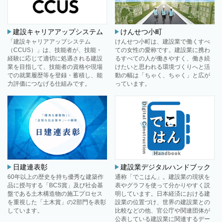
建築基礎の歩み
建築ロボット
建設キャリアアップシステム
けんせつ小町
「建設キャリアアップシステム
けんせつ小町は、建設業で働くすべ
（CCUS）」は、技能者が、技能・
ての女性の愛称です。建設業に携わ
経験に応じて適切に処遇される建設
るすべての人が働きやすく、働き続
業を目指して、技能者の資格や現場
けたいと思われる環境づくりへと活
での就業履歴等を登録・蓄積し、能
動の幅は「ちゃく、ちゃく」と広が
力評価につなげる仕組みです。
っています。
日建連表彰
建設業デジタルハンドブック
60年以上の歴史を持ち優秀な建築作
通称「でこはん」。建設業の現状を
品に授与する「BCS賞」及び社会基
表やグラフを使って分かりやすく説
盤である土木構造物の施工プロセス
明しています。日本経済における建
を重視した「土木賞」の2部門を表彰
設業の位置づけ、世界の建設業との
しています。
比較などの他、官公庁や関連団体が
公表している建設業に関連するデー