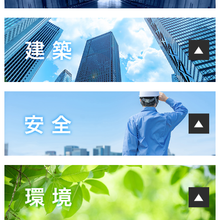
けんせつ小町
発注者との意見交換会
生産性向上
生産性向上・働き方改革・担い手確保
ACe建設業界
公共工事の品質確保
学生向け現場見学会
社会資本整備とゼネコンの役割
建設業デジタルハンドブック（でこはん）
土木の魅力
統計情報
日建連建築宣言
土木工事の技術
災害への対応
BCS賞
電力・エネルギー
社会貢献活動
設計施工契約約款
鉄道工事
新型コロナウイルス関連情報
サステナブル建築
海洋開発・空港
日建連表彰
耐震改修事例集
土木賞
日建連創立10周年
労働災害等の防止
建築セミナー
自主行動計画
公衆災害の防止
フロントローディング
SDGsへの取り組み​
鉄道建設工事の事故防止
施工BIM（BIM専門部会）
建設三団体安全対策協議会
建築工事適正工期算定プログラム