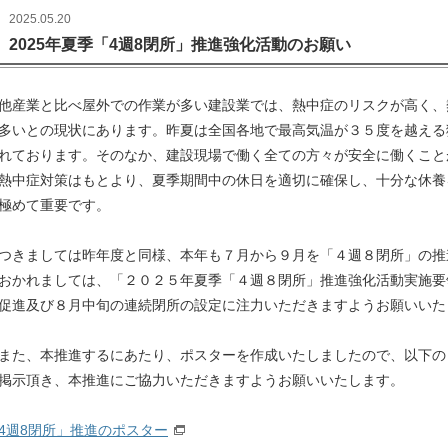
2025.05.20
2025年夏季「4週8閉所」推進強化活動のお願い
産業と比べ屋外での作業が多い建設業では、熱中症のリスクが高く、
多いとの現状にあります。昨夏は全国各地で最高気温が３５度を越える
れております。そのなか、建設現場で働く全ての方々が安全に働くこと
熱中症対策はもとより、夏季期間中の休日を適切に確保し、十分な休養
極めて重要です。
きましては昨年度と同様、本年も７月から９月を「４週８閉所」の推
おかれましては、「２０２５年夏季「４週８閉所」推進強化活動実施要
促進及び８月中旬の連続閉所の設定に注力いただきますようお願いいた
た、本推進するにあたり、ポスターを作成いたしましたので、以下の
掲示頂き、本推進にご協力いただきますようお願いいたします。
4週8閉所」推進のポスター