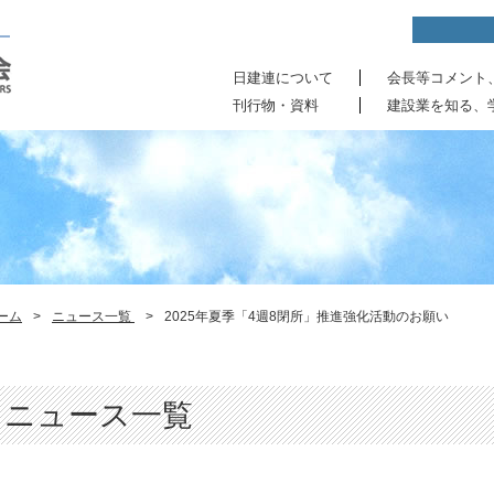
日建連について
会長等コメント
刊行物・資料
建設業を知る、
ーム
>
ニュース一覧
>
2025年夏季「4週8閉所」推進強化活動のお願い
ニュース一覧