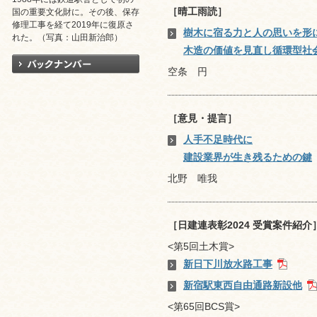
［晴工雨読］
国の重要文化財に。その後、保存
修理工事を経て2019年に復原さ
樹木に宿る力と人の思いを形
れた。（写真：山田新治郎）
木造の価値を見直し循環型社
空条 円
［意見・提言］
人手不足時代に
建設業界が生き残るための鍵
北野 唯我
［日建連表彰2024 受賞案件紹介
<第5回土木賞>
新日下川放水路工事
新宿駅東西自由通路新設他
<第65回BCS賞>