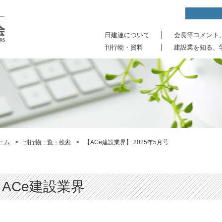
日建連について
会長等コメント
刊行物・資料
建設業を知る、
ーム
>
刊行物一覧・検索
>
【ACe建設業界】 2025年5月号
ACe建設業界