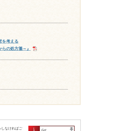
営を考える
からの処方箋～』
ールしなければご