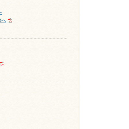
に
会へ
］