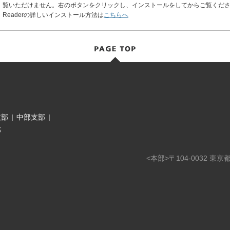
覧いただけません。右のボタンをクリックし、インストールをしてからご覧ください
Readerの詳しいインストール方法は
こちらへ
支部
|
中部支部
|
部
<本部>〒104-0032 