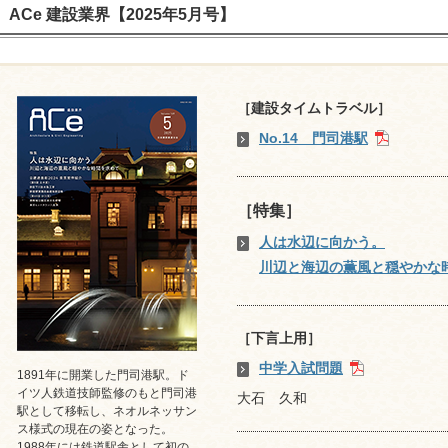
ACe 建設業界【2025年5月号】
［建設タイムトラベル］
No.14 門司港駅
［特集］
人は水辺に向かう。
川辺と海辺の薫風と穏やかな
［下言上用］
中学入試問題
1891年に開業した門司港駅。ド
イツ人鉄道技師監修のもと門司港
大石 久和
駅として移転し、ネオルネッサン
ス様式の現在の姿となった。
1988年には鉄道駅舎として初の