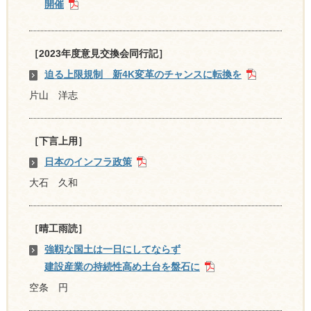
開催
［2023年度意見交換会同行記］
迫る上限規制 新4K変革のチャンスに転換を
片山 洋志
［下言上用］
日本のインフラ政策
大石 久和
［晴工雨読］
強靱な国土は一日にしてならず
建設産業の持続性高め土台を盤石に
空条 円