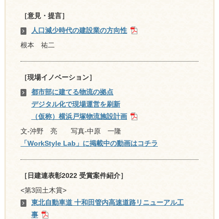
［意見・提言］
人口減少時代の建設業の方向性
根本 祐二
［現場イノベーション］
都市部に建てる物流の拠点
デジタル化で現場運営を刷新
（仮称）横浜戸塚物流施設計画
文-沖野 亮 写真-中原 一隆
「WorkStyle Lab」に掲載中の動画はコチラ
［日建連表彰2022 受賞案件紹介］
<第3回土木賞>
東北自動車道 十和田管内高速道路リニューアル工
事