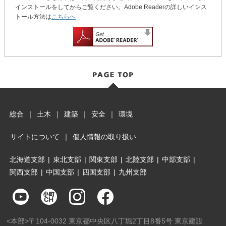
インストールをしてからご覧ください。Adobe Readerの詳しいインス
トール方法は
こちらへ
総合
｜
土木
｜
建築
｜
安全
｜
環境
サイトについて
｜
個人情報の取り扱い
北海道支部
|
東北支部
|
関東支部
|
北陸支部
|
中部支部
|
関西支部
|
中国支部
|
四国支部
|
九州支部
<本部>〒104-0032 東京都中央区八丁堀2丁目8番5号 東京建設