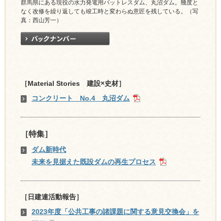
群馬県にある現役の水力発電用バットレスダム、丸沼ダム。幾度と
なく改修を繰り返しても竣工時と変わらぬ意匠を残している。（写
真：西山芳一）
［Material Stories 建設×史材］
コンクリート No.4 丸沼ダム
［特集］
ダム新時代
未来を見据えた既設ダムの再生プロセス
［日建連活動報告］
2023年度「公共工事の諸課題に関する意見交換会」を