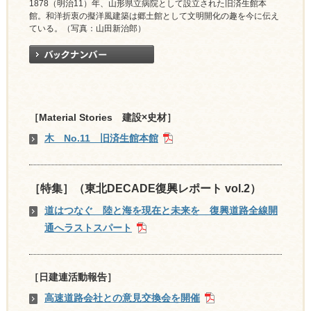
1878（明治11）年、山形県立病院として設立された旧済生館本
館。和洋折衷の擬洋風建築は郷土館として文明開化の趣を今に伝え
ている。（写真：山田新治郎）
［Material Stories 建設×史材］
木 No.11 旧済生館本館
［特集］（東北DECADE復興レポート vol.2）
道はつなぐ 陸と海を現在と未来を 復興道路全線開
通へラストスパート
［日建連活動報告］
高速道路会社との意見交換会を開催