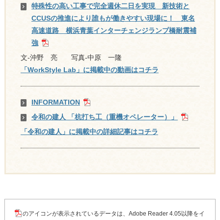
特殊性の高い工事で完全週休二日を実現 新技術と
CCUSの推進により誰もが働きやすい現場に！ 東名
高速道路 横浜青葉インターチェンジランプ橋耐震補
強
文-沖野 亮 写真-中原 一隆
「WorkStyle Lab」に掲載中の動画はコチラ
INFORMATION
令和の建人 「杭打ち工（重機オペレーター）」
「令和の建人」に掲載中の詳細記事はコチラ
のアイコンが表示されているデータは、Adobe Reader 4.05以降をイ