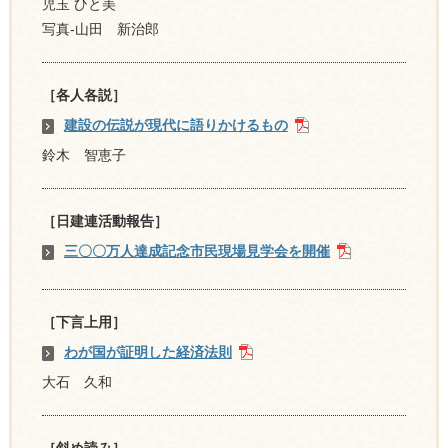
児玉 ひと美
写真-山田 新治郎
［各人各説］
建設の伝説が現代に語りかけるもの
鈴木 智恵子
［日建連活動報告］
三〇〇万人達成記念市民現場見学会を開催
［下言上用］
わが国が証明した経済法則
大石 久和
［斜め読み］