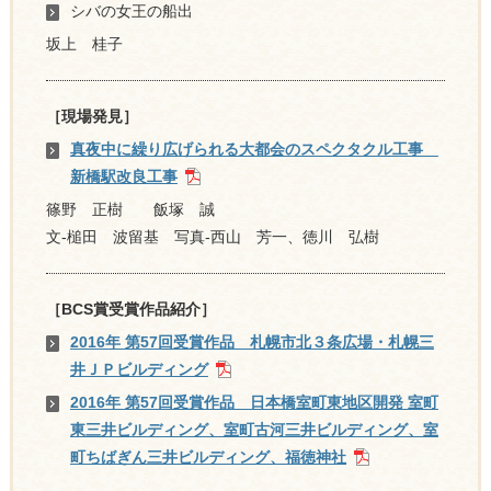
シバの女王の船出
坂上 桂子
［現場発見］
真夜中に繰り広げられる大都会のスペクタクル工事
新橋駅改良工事
篠野 正樹 飯塚 誠
文-槌田 波留基 写真-西山 芳一、徳川 弘樹
［BCS賞受賞作品紹介］
2016年 第57回受賞作品 札幌市北３条広場・札幌三
井ＪＰビルディング
2016年 第57回受賞作品 日本橋室町東地区開発 室町
東三井ビルディング、室町古河三井ビルディング、室
町ちばぎん三井ビルディング、福徳神社