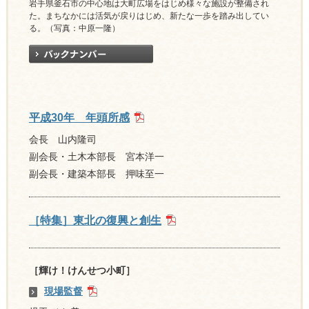
岩手県釜石市の中心地は大町広場をはじめ様々な施設が整備され
た。まちなかには活気が戻りはじめ、新たな一歩を踏み出してい
る。（写真：中原一隆）
平成30年 年頭所感
会長 山内隆司
副会長・土木本部長 宮本洋一
副会長・建築本部長 押味至一
［特集］東北の復興と創生
［輝け！けんせつ小町］
現場監督