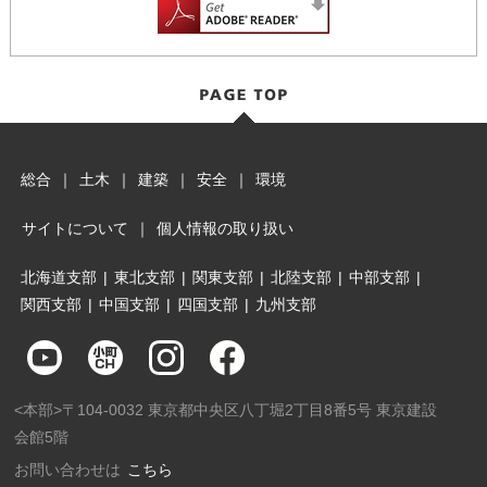
総合
｜
土木
｜
建築
｜
安全
｜
環境
サイトについて
｜
個人情報の取り扱い
北海道支部
|
東北支部
|
関東支部
|
北陸支部
|
中部支部
|
関西支部
|
中国支部
|
四国支部
|
九州支部
<本部>〒104-0032 東京都中央区八丁堀2丁目8番5号 東京建設
会館5階
お問い合わせは
こちら