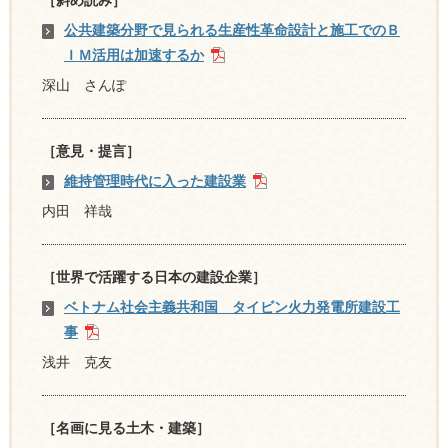
公共建築分野で見られる生産性革命設計と施工でのＢ
ＩＭ活用は加速するか
深山 さんぽ
［意見・提言］
維持管理時代に入った建設業
内田 祥哉
［世界で活躍する日本の建設企業］
ベトナム社会主義共和国 タイビン火力発電所建設工
事
浅井 克友
［名画に見る土木・建築］