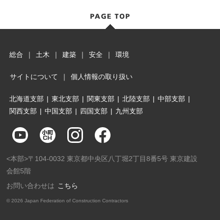
総合
｜
土木
｜
建築
｜
安全
｜
環境
サイトについて
｜
個人情報の取り扱い
北海道支部
|
東北支部
|
関東支部
|
北陸支部
|
中部支部
|
関西支部
|
中国支部
|
四国支部
|
九州支部
<本部>〒104-0032 東京都中央区八丁堀2丁目8番5号 東京建設
会館5階
お問い合わせは
こちら
©
2026 Japan Federation of Construction Contractors