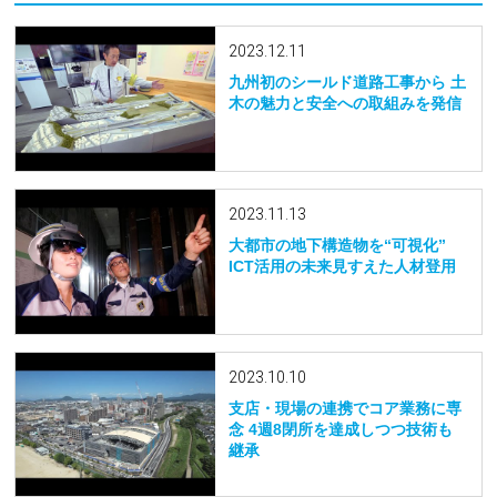
2023.12.11
九州初のシールド道路工事から 土
木の魅力と安全への取組みを発信
2023.11.13
大都市の地下構造物を“可視化”
ICT活用の未来見すえた人材登用
2023.10.10
支店・現場の連携でコア業務に専
念 4週8閉所を達成しつつ技術も
継承