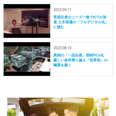
2023.09.11
受発注者のニーズ一致でICTが加
速 土木現場の「フルデジタル化」
に挑む
2023.08.10
異例の「一品生産」部材PCa化
厳しい条件乗り越え「世界初」の
橋梁を築く