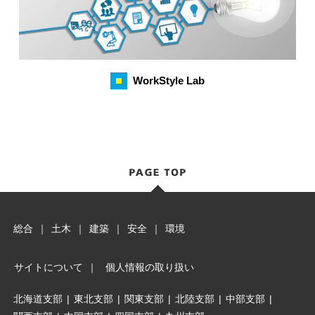
WorkStyle Lab
総合
｜
土木
｜
建築
｜
安全
｜
環境
サイトについて
｜
個人情報の取り扱い
北海道支部
|
東北支部
|
関東支部
|
北陸支部
|
中部支部
|