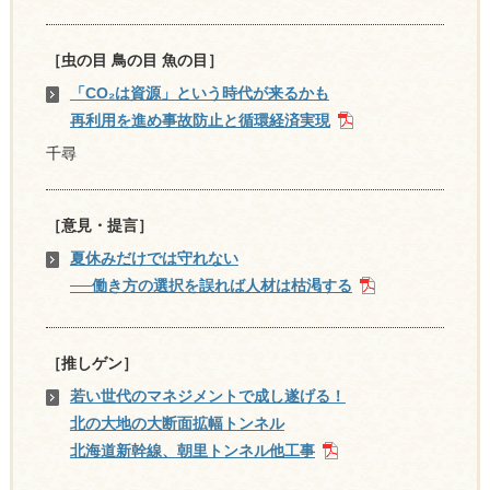
［虫の目 鳥の目 魚の目］
「CO₂は資源」という時代が来るかも
再利用を進め事故防止と循環経済実現
千尋
［意見・提言］
夏休みだけでは守れない
──働き方の選択を誤れば人材は枯渇する
［推しゲン］
若い世代のマネジメントで成し遂げる！
北の大地の大断面拡幅トンネル
北海道新幹線、朝里トンネル他工事