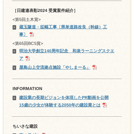
［日建連表彰2024 受賞案件紹介］
<第5回土木賞>
蔵玉隧道・拡幅工事〔県単道路改良（幹線）工
事〕
<第65回BCS賞>
明治大学創立140周年記念 和泉ラーニングスクエ
ア
屋島山上交流拠点施設「やしまーる」
INFORMATION
建設業の長期ビジョンを体現したPR動画を公開
15歳の少女が体験する2050年の建設業とは
ちいさな建設