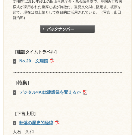
文翔館は1916年竣工の旧山形県庁舎・県会議事堂で、英国近世復興
様式が採用された重厚な姿が特徴だ。重要文化財に指定後、復原を
経て、現在は郷土館として多目的に活用されている。（写真：山田
新治郎）
［建設タイムトラベル］
No.20 文翔館
［特集］
デジタル×AIは建設業を変えるか
［下言上用］
転落の歴史的経緯
大石 久和