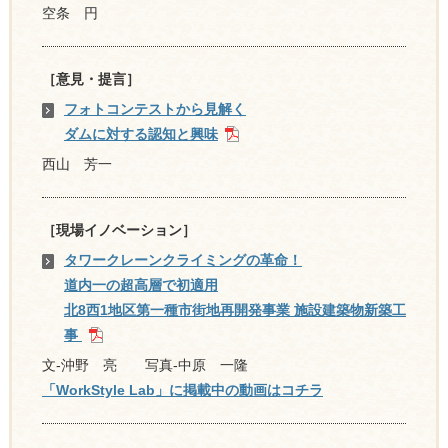
空条 円
［意見・提言］
フォトコンテストから見解く
ダムに対する認知と興味
西山 芳一
［現場イノベーション］
タワークレーンクライミングの革命！
道内一の超高層で初適用
北8西1地区第一種市街地再開発事業 施設建築物新築工
事
文-沖野 亮 写真-中原 一隆
「WorkStyle Lab」に掲載中の動画はコチラ