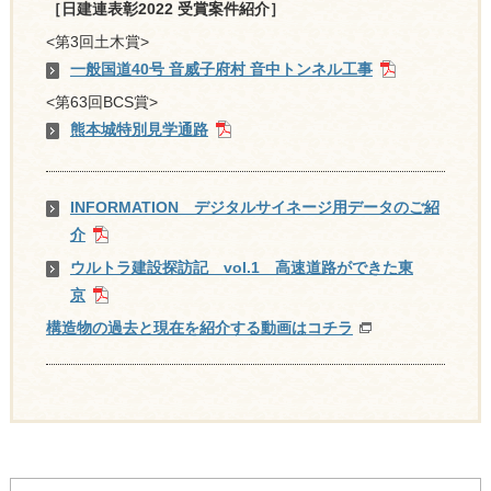
［日建連表彰2022 受賞案件紹介］
<第3回土木賞>
一般国道40号 音威子府村 音中トンネル工事
<第63回BCS賞>
熊本城特別見学通路
INFORMATION デジタルサイネージ用データのご紹
介
ウルトラ建設探訪記 vol.1 高速道路ができた東
京
構造物の過去と現在を紹介する動画はコチラ