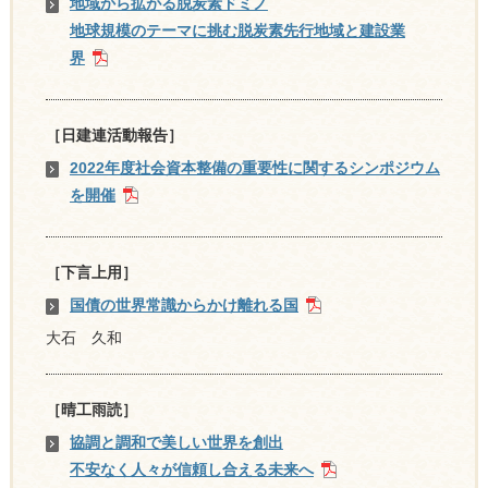
地域から拡がる脱炭素ドミノ
地球規模のテーマに挑む脱炭素先行地域と建設業
界
［日建連活動報告］
2022年度社会資本整備の重要性に関するシンポジウム
を開催
［下言上用］
国債の世界常識からかけ離れる国
大石 久和
［晴工雨読］
協調と調和で美しい世界を創出
不安なく人々が信頼し合える未来へ