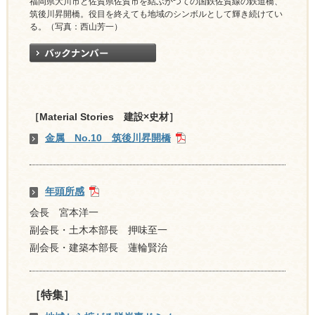
福岡県大川市と佐賀県佐賀市を結ぶかつての国鉄佐賀線の鉄道橋、
筑後川昇開橋。役目を終えても地域のシンボルとして輝き続けてい
る。（写真：西山芳一）
［Material Stories 建設×史材］
金属 No.10 筑後川昇開橋
年頭所感
会長 宮本洋一
副会長・土木本部長 押味至一
副会長・建築本部長 蓮輪賢治
［特集］