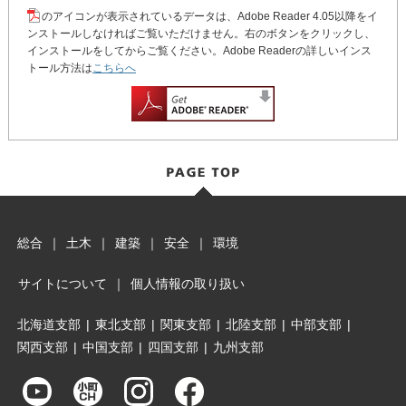
のアイコンが表示されているデータは、Adobe Reader 4.05以降をイ
ンストールしなければご覧いただけません。右のボタンをクリックし、
インストールをしてからご覧ください。Adobe Readerの詳しいインス
トール方法は
こちらへ
総合
｜
土木
｜
建築
｜
安全
｜
環境
サイトについて
｜
個人情報の取り扱い
北海道支部
|
東北支部
|
関東支部
|
北陸支部
|
中部支部
|
関西支部
|
中国支部
|
四国支部
|
九州支部