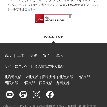
ンストールしなければご覧いただけません。右のボタンをクリックし、
インストールをしてからご覧ください。Adobe Readerの詳しいインス
トール方法は
こちらへ
総合
｜
土木
｜
建築
｜
安全
｜
環境
サイトについて
｜
個人情報の取り扱い
北海道支部
|
東北支部
|
関東支部
|
北陸支部
|
中部支部
|
関西支部
|
中国支部
|
四国支部
|
九州支部
<本部>〒104-0032 東京都中央区八丁堀2丁目8番5号 東京建設