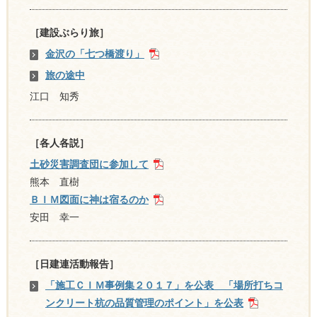
［建設ぶらり旅］
金沢の「七つ橋渡り」
旅の途中
江口 知秀
［各人各説］
土砂災害調査団に参加して
熊本 直樹
ＢＩＭ図面に神は宿るのか
安田 幸一
［日建連活動報告］
「施工ＣＩＭ事例集２０１７」を公表 「場所打ちコ
ンクリート杭の品質管理のポイント」を公表