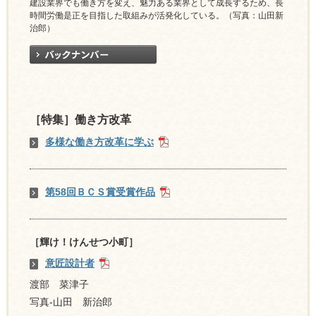
建設業界でも働き方を変え、魅力ある業界として成長するため、長
時間労働是正を目指した取組みが活発化している。（写真：山田新
治郎）
［特集］働き方改革
多様な働き方改革に学ぶ
第58回ＢＣＳ賞受賞作品
［輝け！けんせつ小町］
意匠設計者
渡部 菜津子
写真-山田 新治郎