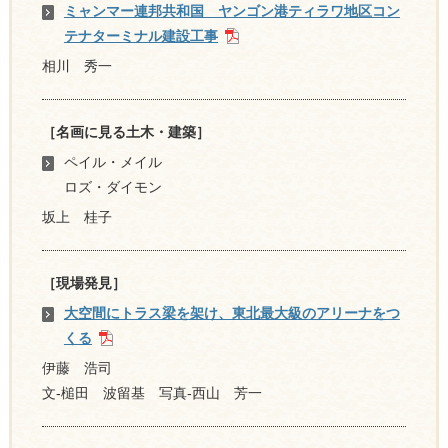
ミャンマー連邦共和国 ヤンゴン港ティラワ地区コン
テナターミナル建設工事
相川 秀一
［名画に見る土木・建築］
ペイル・メイル
ロズ・ダイモン
坂上 桂子
［現場発見］
大空間にトラス梁を架け、東北最大級のアリーナをつ
くる
伊藤 浩司
文-槌田 波留基 写真-西山 芳一