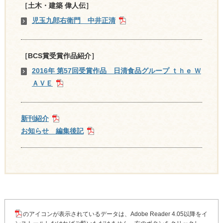
［土木・建築 偉人伝］
児玉九郎右衛門 中井正清
［BCS賞受賞作品紹介］
2016年 第57回受賞作品 日清食品グループ ｔｈｅ Ｗ
ＡＶＥ
新刊紹介
お知らせ 編集後記
のアイコンが表示されているデータは、Adobe Reader 4.05以降をイ