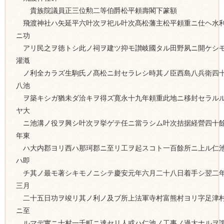
貴族院議員正三位勲二等伯爵松平頼壽閣下篆額
飛渡神社ハ矢延平六叶次ヲ祀ル叶次髙松藩主松平頼重ニ仕ヘ水
ニ功
アリ民之ヲ徳トシ此ノ祠ヲ建ツ抑モ讃岐國タル田野夙ニ開ケシ
灌漑
ノ利全カラズ生駒氏ノ髙松ニ封セラレシ時其ノ臣西島八兵衛四
八池
ヲ築キシガ猶未ダ洽キヲ得ズ寛永十九年頼重此地ニ移封セラル
ヤ大
ニ池溝ノ役ヲ興シ叶次ヲ挙ゲテ任ニ當ラシム叶次拮据経營四十
年東
ハ大内郡ヨリ西ハ那珂郡ニ至リ工ヲ起スコト一百餘所ニ上ル仁
ハ即
チ其ノ最モ著シキモノニシテ慶安元年六月二十八日着手シ翌二
三月
二十五日功ヲ竣リ其ノ利ノ及ブ所上法軍寺村富熊村ヨリ字足津
ニ至
ルマデ實ニ十村一千町ニ達セリ人或ハ仁池ノ工事ノ過大ナルヲ