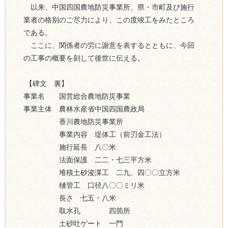
以来、中国四国農地防災事業所、県・市町及び施行
業者の格別のご尽力により、この度竣工をみたところ
である。
ここに、関係者の労に謝意を表するとともに、今回
の工事の概要を刻して後世に伝える。
【碑文 裏】
事業名 国営総合農地防災事業
事業主体 農林水産省中国四国農政局
香川農地防災事業所
事業内容 堤体工（前刃金工法）
施行延長 八〇米
法面保護 二二・七三平方米
堆積土砂浚渫工 二九、四〇〇立方米
樋管工 口径八〇〇ミリ米
長さ 七五・八米
取水孔 四箇所
土砂吐ゲート 一門