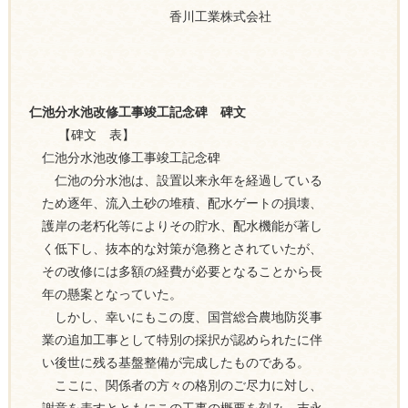
香川工業株式会社
仁池分水池改修工事竣工記念碑 碑文
【碑文 表】
仁池分水池改修工事竣工記念碑
仁池の分水池は、設置以来永年を経過している
ため逐年、流入土砂の堆積、配水ゲートの損壊、
護岸の老朽化等によりその貯水、配水機能が著し
く低下し、抜本的な対策が急務とされていたが、
その改修には多額の経費が必要となることから長
年の懸案となっていた。
しかし、幸いにもこの度、国営総合農地防災事
業の追加工事として特別の採択が認められたに伴
い後世に残る基盤整備が完成したものである。
ここに、関係者の方々の格別のご尽力に対し、