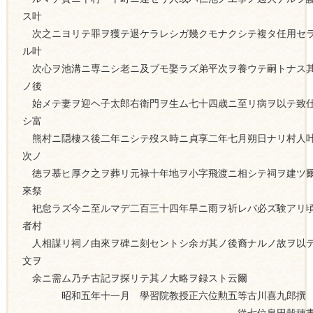
ス叶
次之ニヨリテ罪ヲ獲テ退ケラレシガ幾クモナクシテ複タ任用セ
ル叶
次心ヲ池溝ニ専ニシ老ニ及ブモ娶ラズ弟平次ヲ養ウテ嗣トナス
ノ後
始メテ妻ヲ迎ヘ子太郎右衛門ヲ生ム七十四歳ニ至リ病ヲ以テ致
シ富
熊村ニ隠棲ス後二年ニシテ歿ス時ニ貞享二年七月朔日ナリ村人
次ノ
徳ヲ慕ヒ厚ク之ヲ葬リ元禄十年地ヲ小字飛渡ニ相シテ祠ヲ建ツ
來祭
祀怠ラズ今ニ至ルマデ二百三十四年旱ニ雨ヲ祈レバ必ズ験アリ
者村
人相謀リ祠ノ由來ヲ碑ニ刻セントシ余ガ其ノ後裔ナルノ故ヲ以
文ヲ
余ニ需ム乃チ古記ヲ探リテ其ノ大略ヲ録スト云爾
昭和五年十一月 學習院教授正六位勲五等古川喜九郎撰