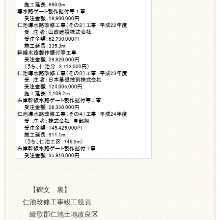
【碑文 裏】
仁池改修工事竣工役員
綾歌郡仁池土地改良区