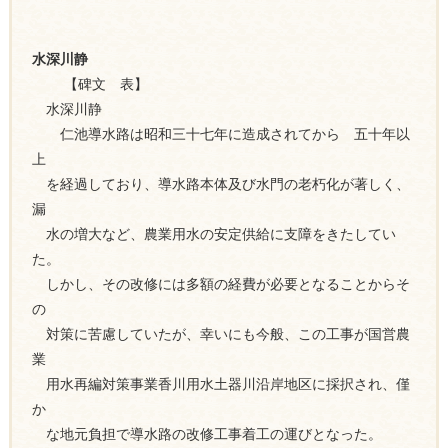
水深川静
【碑文 表】
水深川静
仁池導水路は昭和三十七年に造成されてから 五十年以
上
を経過しており、導水路本体及び水門の老朽化が著しく、
漏
水の増大など、農業用水の安定供給に支障をきたしてい
た。
しかし、その改修には多額の経費が必要となることからそ
の
対策に苦慮していたが、幸いにも今般、この工事が国営農
業
用水再編対策事業香川用水土器川沿岸地区に採択され、僅
か
な地元負担で導水路の改修工事着工の運びとなった。