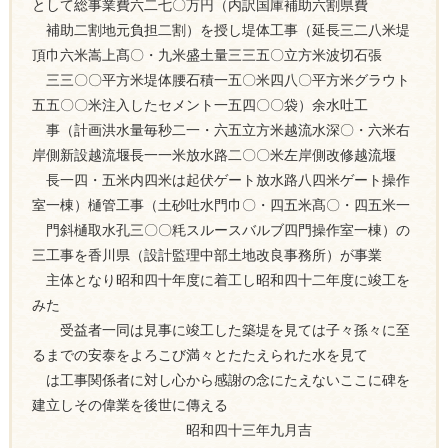
として総事業費六二七〇万円（内訳国庫補助六割県費
補助二割地元負担二割）を授し堤体工事（延長三二八米堤
頂巾六米嵩上髙〇・九米盛土量三三五〇立方米波切石張
三三〇〇平方米堤体腰石積一五〇米四八〇平方米グラウト
五五〇〇米注入したセメント一五四〇〇袋）余水吐工
事（計画洪水量毎秒二一・六五立方米越流水深〇・六米右
岸側新設越流堰長一一米放水路二〇〇米左岸側改修越流堰
長一四・五米内四米は起伏ゲート放水路八四米ゲート操作
室一棟）樋管工事（土砂吐水門巾〇・四五米髙〇・四五米一
門斜樋取水孔三〇〇粍スルースバルブ四門操作室一棟）の
三工事を香川県（設計監理中部土地改良事務所）が事業
主体となり昭和四十年度に着工し昭和四十二年度に竣工を
みた
受益者一同は見事に竣工した築堤を見ては子々孫々に至
るまでの安泰をよろこび満々とたたえられた水を見て
は工事関係者に対し心から感謝の念にたえないここに碑を
建立しその偉業を後世に傳える
昭和四十三年九月吉