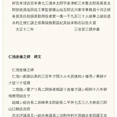
村宮本淸吉宮本勇七三浦本太郎宇多津町三木繁太郎長尾長太
郎技術員塩田佐工事監督横山仙五郎古川東市事務員十河正研
各當其任拮据甚勤用役者實一萬一千九百三十人竣事上績自是
水利之便仁譲之俗萬福無窮茲紀其始末勒石以告久遐
大正十二年 三谷宣三撰并書
仁池改修之碑 碑文
仁池改修之碑
仁池ハ創築以來約三百年ヲ閲スルモ其後殆ト修理ノ事跡ナ
ク從ツテ堤塘
ニ危險ノ憂アリ爲ニ関係者相謀リ改修ヲ議シ昭和十八年耕
地整理組合ヲ
組織シ組合長ニ岩崎孝太郎副長ニ平井七五三八大林辰三郎
山口鶴吉吉田
忠次評議員又ハ組合會議員ニ法勲寺村片原鐵次多田羅又吉