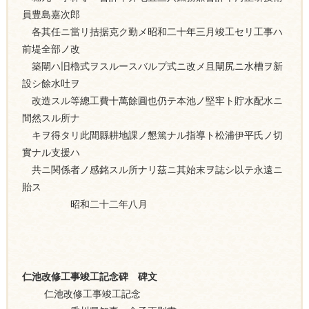
員豊島嘉次郎
各其任ニ當リ拮据克ク勤メ昭和二十年三月竣工セリ工事ハ
前堤全部ノ改
築閘ハ旧櫓式ヲスルースバルプ式ニ改メ且閘尻ニ水槽ヲ新
設シ餘水吐ヲ
改造スル等總工費十萬餘圓也仍テ本池ノ堅牢ト貯水配水ニ
間然スル所ナ
キヲ得タリ此間縣耕地課ノ懇篤ナル指導ト松浦伊平氏ノ切
實ナル支援ハ
共ニ関係者ノ感銘スル所ナリ茲ニ其始末ヲ誌シ以テ永遠ニ
貽ス
昭和二十二年八月
仁池改修工事竣工記念碑 碑文
仁池改修工事竣工記念