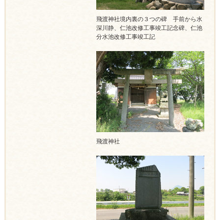
飛渡神社境内裏の３つの碑 手前から水
深川静、仁池改修工事竣工記念碑、仁池
分水池改修工事竣工記
飛渡神社