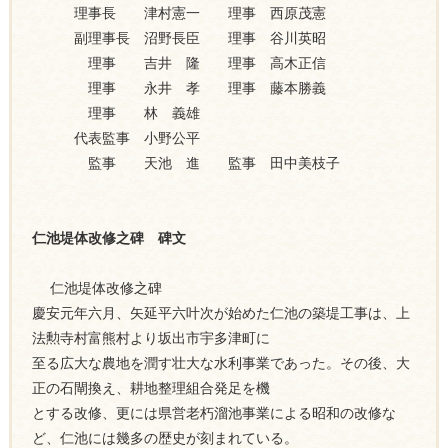
理事長 津村憲一 理事 西原茂憲
副理事長 沼野長臣 理事 谷川英昭
理事 吉井 隆 理事 高木正信
理事 永井 孝 理事 藤本勝義
理事 林 義雄
代表監事 小野公平
監事 天池 進 監事 田中美枝子
仁池堤体改修之碑 碑文
仁池堤体改修之碑
慶安元年六月、矢延平六叶次が始めた仁池の築堤工事は、上
法勲寺村富熊村より坂出市宇多津町に
至る広大な農地を潤す壮大な水利事業であった。その後、大
正の石閘換え、耕地整理組合発足を機
とする改修、更には県営老朽溜池事業による昭和の改修な
ど、仁池には幾多の歴史が刻まれている。