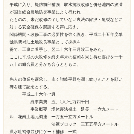
平成に入り、堤防前部補強、取水施設改修と併せ池内の浚渫
が国営総合農地防災事業により行われ
たものの、未だ改修の了していない裏法の陥没・亀裂などに
対する安全確保を懇請する声に応え、
関係機関へ改修工事の必要性を強く説き、平成二十五年度単
独県費補助土地改良事業として採択を
得て、工事に着手し、翌二十六年三月竣工をみた。
ここに平成の大改修を終え年末の宿願を果し得た喜びを一千
八十の組合員と分かち合うとともに、
先人の偉業を継承し、永く讃岐平野を潤し続けんことを願い
碑を建て記念とする。
平成二十六年七月
総事業費 五、〇〇七万四千円
事業概要 堤体裏法盛土 延長 一六九メート
ル 花崗土地元調達 一万五千立方メートル
法裾ブロック 三五五平方メートル
洪水吐補修並びにゲート補修 一式