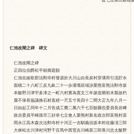
從七位泉田穀穂
仁池改閘之碑 碑文
仁池改閘之碑
正四位伯爵松平頼壽題額
仁池在綾歌郡法勲寺村發源於大川山自長炭村穿溝而引流貯水
面積二十八町三反九畝二十一歩灌漑區域渉栗熊富熊法勲寺坂
本飯野川津宇多津之一町六村實為寛文三年築造閘初木製故朽
腐不保長協議換石材直經一尺五寸長四十二間大正九年八月一
日始起工同年十二月告成工費二萬六千七百餘圓也委員長岩﨑
政吉委員平崎孫市三好幸七立會人栗熊村新名政次郎富熊村原
岡永江高木森次法勲寺村十河正一吉馴義信坂本村佐藤淸三郎
大林松次川津村河野千百馬中西荒吉川崎甚三郎香川忠太飯野