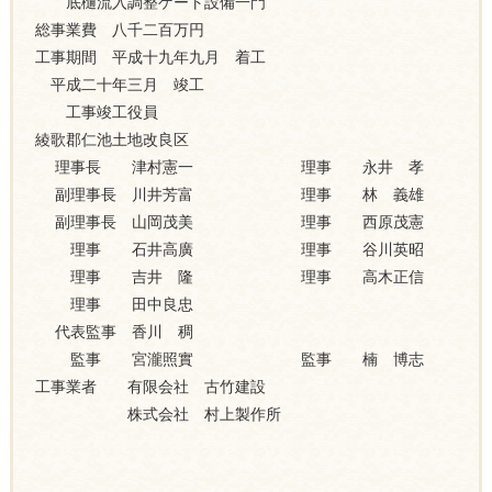
底樋流入調整ゲート設備一門
総事業費 八千二百万円
工事期間 平成十九年九月 着工
平成二十年三月 竣工
工事竣工役員
綾歌郡仁池土地改良区
理事長 津村憲一 理事 永井 孝
副理事長 川井芳富 理事 林 義雄
副理事長 山岡茂美 理事 西原茂憲
理事 石井高廣 理事 谷川英昭
理事 吉井 隆 理事 高木正信
理事 田中良忠
代表監事 香川 稠
監事 宮瀧照實 監事 楠 博志
工事業者 有限会社 古竹建設
株式会社 村上製作所