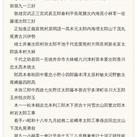
前堀九一三好
敦雄宮武正三宮武甚五郎秦利平長尾勝次内海晃小林零一佐
藤瀧次郎三好
正知進正義富熊村原岡謹一髙木元太郎内海増太郎山下茂丸
尾勇古川伊勢
雄土井兼次田村弥太郎平池千代造栗熊村片岡良弼新名富太
郎坂本村大林
千代之助喜田一見徳井亦市大林權六川津村茶本要次郎香川
忠太髙木徳太
郎髙木泰助田中重忠小野小四郎藤本澤太原村敏夫沼野數太
尾﨑藤四郎髙
木弥三郎中西政七矢野庄太郎藤本善吉宇多津町谷川大五郎
玉井悦次郎玉
木一一松本鶴吉北本利三郎木下房吉十河雪次山田繁次郎木
村岩太郎工事
着手ハ昭和十八年九月総務ニ岩﨑孝太郎工事係吉田忠次山
下茂丸尾勇前
堀九一小林零一會計平井七五三八庶務兼會計十河正研技術