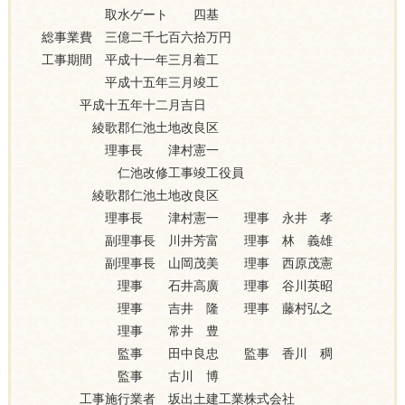
取水ゲート 四基
総事業費 三億二千七百六拾万円
工事期間 平成十一年三月着工
平成十五年三月竣工
平成十五年十二月吉日
綾歌郡仁池土地改良区
理事長 津村憲一
仁池改修工事竣工役員
綾歌郡仁池土地改良区
理事長 津村憲一 理事 永井 孝
副理事長 川井芳富 理事 林 義雄
副理事長 山岡茂美 理事 西原茂憲
理事 石井高廣 理事 谷川英昭
理事 吉井 隆 理事 藤村弘之
理事 常井 豊
監事 田中良忠 監事 香川 稠
監事 古川 博
工事施行業者 坂出土建工業株式会社