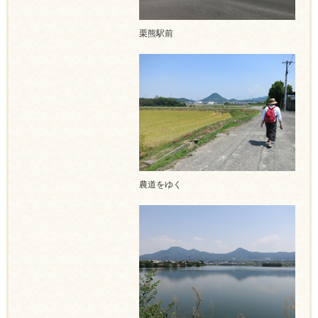
栗熊駅前
農道をゆく