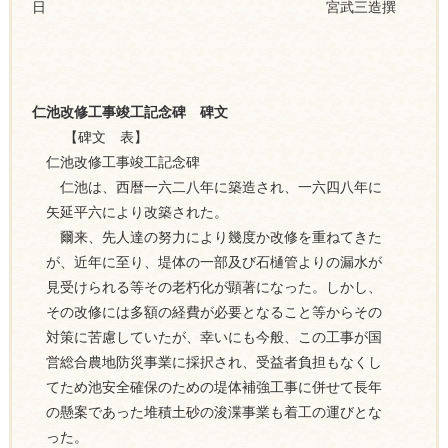
日 宮武三造撰
仁池改修工事竣工記念碑 碑文
【碑文 表】
仁池改修工事竣工記念碑
仁池は、西暦一六二八年に築造され、一六四八年に
矢延平六により改築された。
爾来、先人達の努力により幾度か改修を重ねてきた
が、近年に至り、堤体の一部及び石樋管よりの漏水が
見受けられる等その老朽化が顕著になった。しかし、
その改修には多額の経費が必要となること等からその
対策に苦慮していたが、幸いにも今般、この工事が国
営総合農地防災事業に採択され、受益者負担もなくし
てため池安全確保のための堤体補強工事に併せて長年
の懸案であった堆積土砂の浚渫事業も着工の運びとな
った。