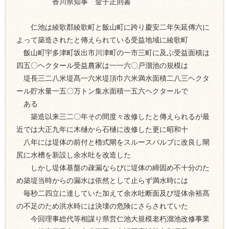
香川県知事 金子正則書
仁池は綾歌郡綾歌町と飯山町に跨り慶安二年矢延傳六に
よって築造されたと傳えられている受益地域に綾歌町
飯山町宇多津町坂出市川津町の一市三町に及ぶ受益面積は
四五〇ヘクタール受益農家は一一六〇戸溜池の規模は
堤長三二八米堤髙一六米堤頂巾六米満水面積二八三ヘクタ
ール貯水量一五〇万トン集水面積一五六ヘクタールで
ある
築造以来三二〇年その間度々改修したと傳えられるが最
近では大正九年に木樋から石樋に改修した更に昭和十
八年には堤体の前付と櫓式閘をスルースバルブに改良し閘
尻に水槽を新設し余水吐を改造した
しかし堤体基盤の疎漏ならびに堤体の締固め不十分のた
め築堤当時からの漏水は依然として止らず満水時には
毎秒二四立に達していた加えて余水吐断面及び堤体余裕髙
の不足のため洪水時には決壊の危険にさらされていた
今回理事総代等相謀り県営仁池大規模老朽溜池改修事業