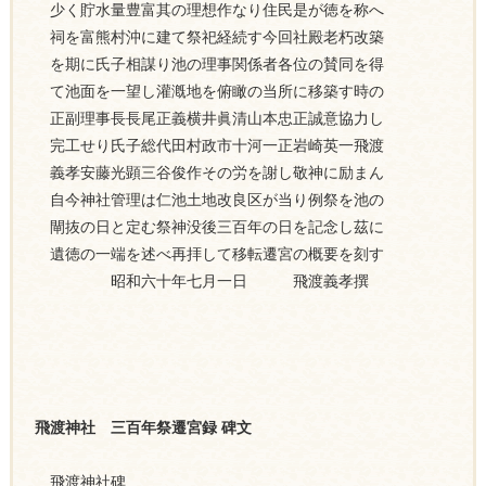
少く貯水量豊富其の理想作なり住民是が徳を称へ
祠を富熊村沖に建て祭祀経続す今回社殿老朽改築
を期に氏子相謀り池の理事関係者各位の賛同を得
て池面を一望し灌漑地を俯瞰の当所に移築す時の
正副理事長長尾正義横井眞清山本忠正誠意協力し
完工せり氏子総代田村政市十河一正岩崎英一飛渡
義孝安藤光顕三谷俊作その労を謝し敬神に励まん
自今神社管理は仁池土地改良区が当り例祭を池の
閘抜の日と定む祭神没後三百年の日を記念し茲に
遺徳の一端を述べ再拝して移転遷宮の概要を刻す
昭和六十年七月一日 飛渡義孝撰
飛渡神社 三百年祭遷宮録 碑文
飛渡神社碑