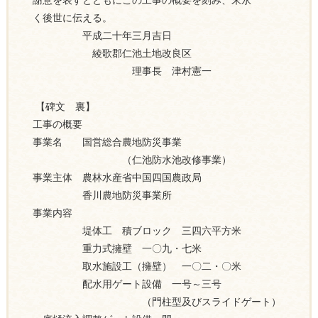
謝意を表すとともにこの工事の概要を刻み、末永
く後世に伝える。
平成二十年三月吉日
綾歌郡仁池土地改良区
理事長 津村憲一
【碑文 裏】
工事の概要
事業名 国営総合農地防災事業
（仁池防水池改修事業）
事業主体 農林水産省中国四国農政局
香川農地防災事業所
事業内容
堤体工 積ブロック 三四六平方米
重力式擁壁 一〇九・七米
取水施設工（擁壁） 一〇二・〇米
配水用ゲート設備 一号～三号
（門柱型及びスライドゲート）