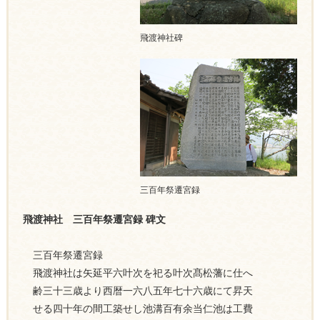
飛渡神社碑
三百年祭遷宮録
飛渡神社 三百年祭遷宮録 碑文
三百年祭遷宮録
飛渡神社は矢延平六叶次を祀る叶次髙松藩に仕へ
齢三十三歳より西暦一六八五年七十六歳にて昇天
せる四十年の間工築せし池溝百有余当仁池は工費