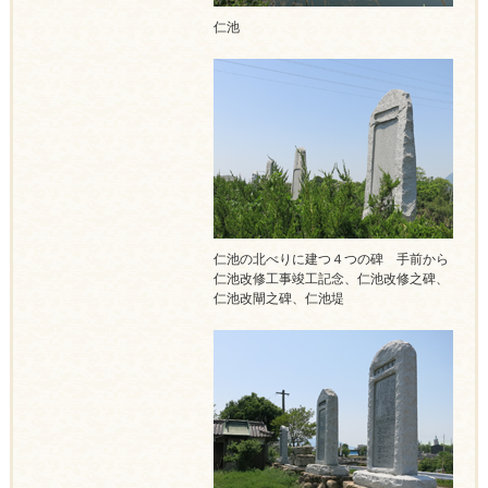
仁池
仁池の北べりに建つ４つの碑 手前から
仁池改修工事竣工記念、仁池改修之碑、
仁池改閘之碑、仁池堤