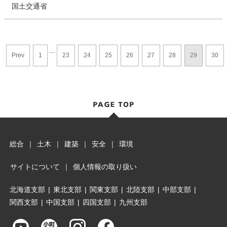
国土交通省
....
Prev
1
23
24
25
26
27
28
29
30
総合
｜
土木
｜
建築
｜
安全
｜
環境
サイトについて
｜
個人情報の取り扱い
北海道支部
|
東北支部
|
関東支部
|
北陸支部
|
中部支部
|
関西支部
|
中国支部
|
四国支部
|
九州支部