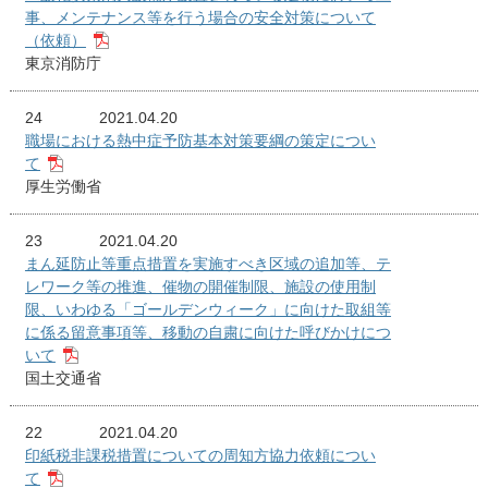
事、メンテナンス等を行う場合の安全対策について
（依頼）
東京消防庁
24
2021.04.20
職場における熱中症予防基本対策要綱の策定につい
て
厚生労働省
23
2021.04.20
まん延防止等重点措置を実施すべき区域の追加等、テ
レワーク等の推進、催物の開催制限、施設の使用制
限、いわゆる「ゴールデンウィーク」に向けた取組等
に係る留意事項等、移動の自粛に向けた呼びかけにつ
いて
国土交通省
22
2021.04.20
印紙税非課税措置についての周知方協力依頼につい
て