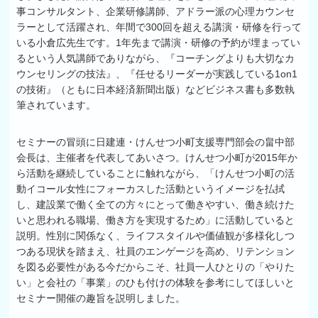
事コンサルタント、企業研修講師、アドラー派の心理カウンセ
ラーとして活躍され、年間で300回を超える講演・研修を行って
いる小倉広先生です。1年先まで講演・研修の予約が埋まってい
るという人気講師でありながら、『コーチングよりも大切なカ
ウンセリングの技法』、『任せるリーダーが実践している1on1
の技術』（ともに日本経済新聞出版）などビジネス書も多数執
筆されています。
セミナーの冒頭に日建連・けんせつ小町支援専門部会の畠中部
会長は、主催者を代表してあいさつ。けんせつ小町が2015年か
ら活動を継続していることに触れながら、「けんせつ小町の活
動イコール女性にフォーカスした活動というイメージを払拭
し、建設業で働く全ての方々にとって働きやすい、働き続けた
いと思われる職場、働き方を実現するため」に活動していると
説明。性別に関係なく、ライフスタイルや価値観が多様化しつ
つある現状を踏まえ、社員のエンゲージを高め、リテンション
を図る必要性がある今だからこそ、社員一人ひとりの「やりた
い」と会社の「事業」のひも付けの体験を参考にしてほしいと
セミナー開催の趣旨を説明しました。