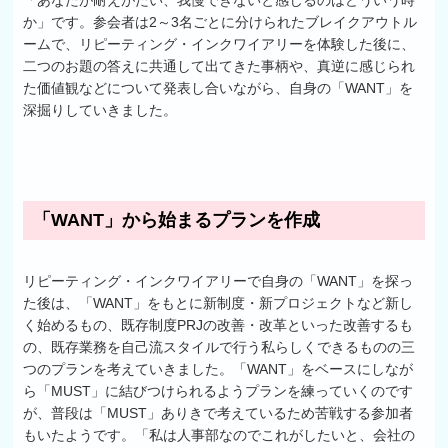
「あなたが耐えがたい、我慢できないと感じるのはどういう時
か」です。参会者は2～3名ごとに分けられたブレイクアウトル
ームで、リピーティング・インクワイアリーを体験した後に、
二つのお題の答えに共通して出てきた事柄や、真逆に感じられ
た価値観などについて発表し合いながら、自身の「WANT」を
深掘りしていきました。
「WANT」から始まるプランを作成
リピーティング・インクワイアリーで自身の「WANT」を探っ
た後は、「WANT」をもとに新制度・新プロジェクトなど新し
く始めるもの、既存制度PRJの改善・改革といった改善するも
の、既存業務を自己流スタイルで行う私らしくできるものの三
つのプランを考えていきました。「WANT」をベースにしなが
ら「MUST」に結びつけられるようプランを練っていくのです
が、普段は「MUST」ありきで考えているため苦戦する参加者
もいたようです。「私は人事部なのでこれがしたいと、会社の