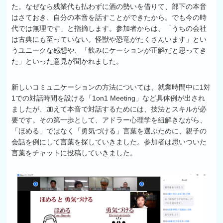
た。なぜなら残業代も払わずに酒の勢いを借りて、部下の本音
はさておき、自分の本音を話すことができたから。でも今の時
代では無理です」と指摘します。参加者からは、「うちの会社
は古典にも至っていない。怪獣や恐竜がたくさんいます」とい
うユニークな感想や、「飲みにケーションが正解だと思ってき
た」といった意見が聞かれました。
新しいコミュニケーションの方法については、就業時間中に1対
1での対話時間を設ける「1on1 Meeting」など具体例が出され
ましたが、加えて本音で対話するためには、技法とスキルが必
要です。その第一歩として、アドラー心理学を紐解きながら、
「ほめる」ではなく「勇気づける」言葉を選ぶために、親子の
会話を例にして言葉を探していきました。参加者は思いついた
言葉をチャットに投稿していきました。