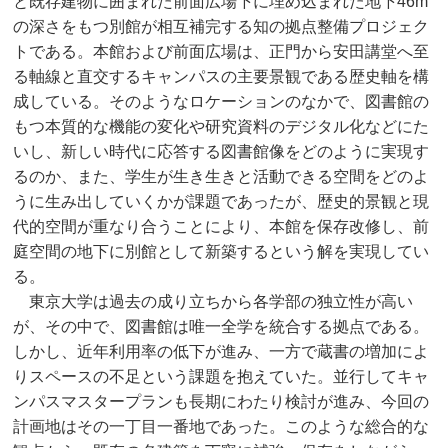
と既存建物に囲まれた前面広場下に埋め込まれた地下46m
の深さをもつ別館が相互補完する知の拠点整備プロジェク
トである。本館および前面広場は、正門から安田講堂へ至
る軸線と直交するキャンパスの主要景観である歴史軸を構
成している。そのようなロケーションのなかで、図書館の
もつ本質的な機能の変化や研究資料のデジタル化などにた
いし、新しい時代に応答する図書館像をどのように実現す
るのか、また、学生が生き生きと活動できる空間をどのよ
うに生み出していくかが課題であったが、歴史的景観と現
代的空間が重なり合うことにより、本館を保存改修し、前
庭空間の地下に別館として新築するという解を実現してい
る。
東京大学は過去の成り立ちから各学部の独立性が高い
が、その中で、図書館は唯一全学を統合する拠点である。
しかし、近年利用率の低下が進み、一方で蔵書の増加によ
りスペースの不足という課題を抱えていた。並行してキャ
ンパスマスタープランも長期にわたり検討が進み、今回の
計画地はその一丁目一番地であった。このような総合的な