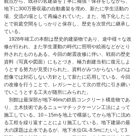
観点から、既存の名建築を丁寧に補強・保存をしながら、
地下に300万冊収蔵の自動書架を埋め、新たに学生活動の
場、交流の場として再編されていた。また、地下化したこ
とで前庭空間をしっかりと保存し、歴史を次世代に継承し
ている。
1928年竣工の本館は歴史的建築物であり、途中様々な改
修が行われ、また学生運動の時代に照明や絵画などがとり
外されたものもある。今回の耐震改修に伴い、戦前の歴史
資料（写真や図面）にもとづき、極力創建当初に復元しよ
うとする努力が見受けられた。資料がみつからないものは
想像では対応しない方針として新たに応用している。今回
の改修を行うことで、レガシーとして次の世代に引き継い
でいこうとする工夫が随所にみられた。
別館は最深部が地下46mの鉄筋コンクリート構造物であ
り、土木技術であるニューマチックケーソン工法によって
施工している。10～15mを地上で構築してから地下に沈め
る工程を繰り返すことにより施工している。地下建築の最
大の課題は止水であるが、地下水位GL-8.5mにたいして3