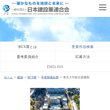
日建連表彰
BCS賞
BCS賞とは
受賞作品検索
選考委員紹介
応募方法
ENGLISH
ホーム
建築
BCS賞
年度検索結果
東京大学総合図書館