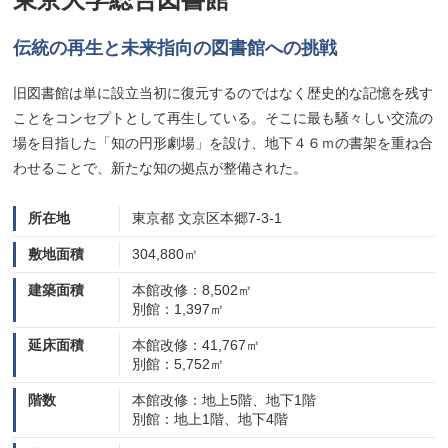
伝統の再生と未来指向の図書館への挑戦
旧図書館は単に設立当初に復元するのではなく歴史的な記憶を残す
ことをコンセプトとして再生している。そこに最も騒々しい交流の
場を目指した「知の円形劇場」を設け、地下４６ｍの書架を重ね合
わせることで、新たな知の拠点が整備された。
所在地
東京都 文京区本郷7-3-1
敷地面積
304,880㎡
建築面積
本館改修：8,502㎡
別館：1,397㎡
延床面積
本館改修：41,767㎡
別館：5,752㎡
階数
本館改修：地上5階、地下1階
別館：地上1階、地下4階