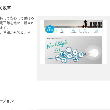
方改革
持って安心して働ける
是正等を進め、新４Ｋ
ます。
、希望がもてる」 &
ージョン