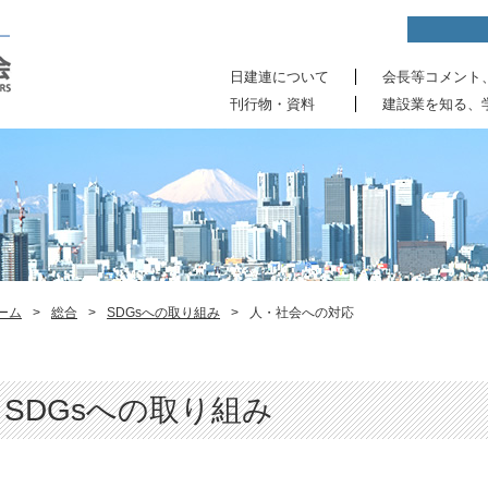
日建連について
会長等コメント
刊行物・資料
建設業を知る、
ーム
>
総合
>
SDGsへの取り組み
>
人・社会への対応
SDGsへの取り組み