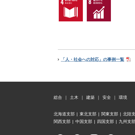
「人・社会への対応」の事例一覧
総合
｜
土木
｜
建築
｜
安全
｜
環境
北海道支部
|
東北支部
|
関東支部
|
北陸
関西支部
|
中国支部
|
四国支部
|
九州支