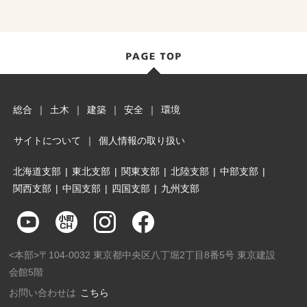
総合
｜
土木
｜
建築
｜
安全
｜
環境
サイトについて
｜
個人情報の取り扱い
北海道支部
|
東北支部
|
関東支部
|
北陸支部
|
中部支部
|
関西支部
|
中国支部
|
四国支部
|
九州支部
<本部>〒104-0032 東京都中央区八丁堀2丁目8番5号 東京建設
会館5階
お問い合わせは
こちら