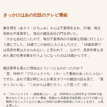
きっかけはあの伝説のテレビ番組
麻生博文（あそう・ひろふみ）さんは千葉県生まれ、37歳。地元
高校を中途退学し、地元の建設会社の門を叩いた。
「小さな会社だったので、毎日千葉県内の小規模な現場に行くとい
う感じでした。16歳でこの会社に入りましたけど、『18歳未満で
は高所作業はさせられない』と言われて…。なので、高所作業も含
めた鳶の仕事全般を行うようになったのは18歳からです」
建設業界を選んだ理由はどういったものだったのか？
「昔、NHKで『プロジェクトX』（※）って番組があったじゃない
ですか。あれで霞が関ビルとか東京タワーの建設の話を見て、『鳶
カッコいいな』『これからは鳶だろう』って思って（笑）」
※「プロジェクトX ～挑戦者たち～」は、2000年から2005年までNHKで放
映されたドキュメンタリー番組。戦後から高度経済成長期にかけての様々な
難関プロジェクトなどに挑んだ当時の企業や技術者にスポットを当て、人気
を博した。