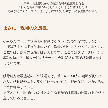
工事中、地上部は多くの建設資材の仮置場となる。
これらを他の作業の妨げとならないように整理したり、
必要な時にスムーズに出せるように手配したりするのも鳶職の役目だ。
まさに「現場の女房役」
小泉さんの、この現場での役割はどういったものなのだろうか？
「僕は基本的にずっと上にいて、鉄骨の取付けをやっています。こ
こ数年は、鉄骨の現場がほとんどです。ここではタワークレーンが
3基あるので、10人一組の3チーム、合計30人の鳶で鉄骨建方をや
っています」
鉄骨建方が最盛期のこの現場では、常に40～50人の鳶職が働いて
おり、鉄骨以外にも足場やクレーンの組立・解体など、いろいろな
作業に従事している。
文字どおり、現場内のありとあらゆる作業は鳶職の仕事の上で成り
立っていると言える。