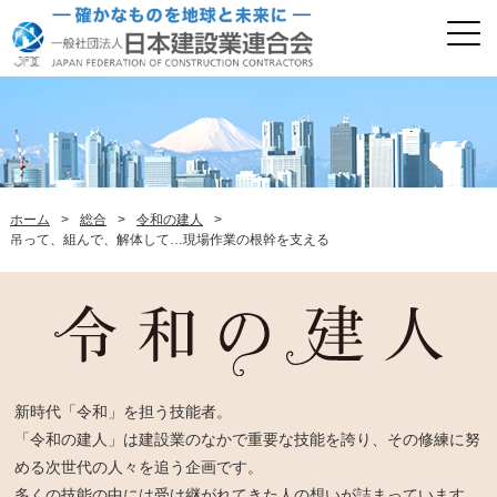
ホーム
>
総合
>
令和の建人
>
吊って、組んで、解体して…現場作業の根幹を支える
新時代「令和」を担う技能者。
「令和の建人」は建設業のなかで重要な技能を誇り、その修練に努
める次世代の人々を追う企画です。
多くの技能の中には受け継がれてきた人の想いが詰まっています。