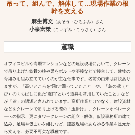
吊って、組んで、解体して…現場作業の根
幹を支える
麻生博文
（あそう・ひろふみ）さん
小泉宏策
（こいずみ・こうさく）さん
鳶職
オフィスビルや高層マンションなどの建設現場において、クレーン
で吊り上げた鉄骨の柱や梁をボルトや溶接などで接合して、建物の
骨組みを組み立てていくのが主な仕事です。名前の由来は諸説あり
ますが、「高いところを“飛び”回っていたこと」や、「鳥の鳶（と
び）のくちばしに似た“鳶口”という道具を常用していたこと」など
が「鳶」の語源と言われています。高所作業だけでなく、建設資材
などをクレーンで吊り上げる際の「玉掛け」、クレーンオペレータ
ーへの指示、更にタワークレーンの組立・解体、仮設事務所の建て
込み、足場や仮囲いを組むなど、建設現場のあらゆる作業を足元か
ら支える、必要不可欠な職種です。