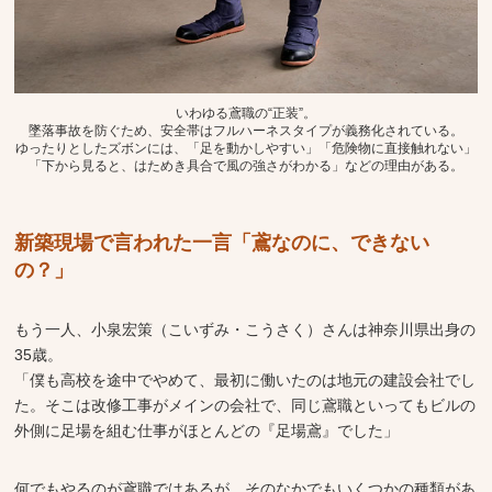
いわゆる鳶職の“正装”。
墜落事故を防ぐため、安全帯はフルハーネスタイプが義務化されている。
ゆったりとしたズボンには、「足を動かしやすい」「危険物に直接触れない」
「下から見ると、はためき具合で風の強さがわかる」などの理由がある。
新築現場で言われた一言「鳶なのに、できない
の？」
もう一人、小泉宏策（こいずみ・こうさく）さんは神奈川県出身の
35歳。
「僕も高校を途中でやめて、最初に働いたのは地元の建設会社でし
た。そこは改修工事がメインの会社で、同じ鳶職といってもビルの
外側に足場を組む仕事がほとんどの『足場鳶』でした」
何でもやるのが鳶職ではあるが、そのなかでもいくつかの種類があ