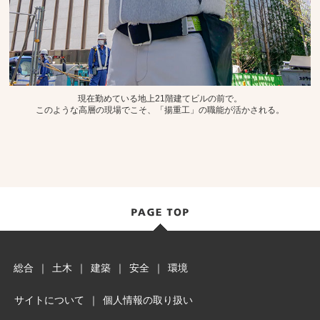
現在勤めている地上21階建てビルの前で。
このような高層の現場でこそ、「揚重工」の職能が活かされる。
総合
｜
土木
｜
建築
｜
安全
｜
環境
サイトについて
｜
個人情報の取り扱い