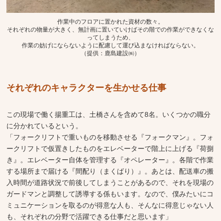
作業中のフロアに置かれた資材の数々。
それぞれの物量が大きく、無計画に置いていけばその階での作業ができなくな
ってしまうため、
作業の妨げにならないように配慮して運び込まなければならない。
（提供：鹿島建設㈱）
それぞれのキャラクターを生かせる仕事
この現場で働く揚重工は、土橋さんを含めて8名。いくつかの職分
に分かれているという。
「フォークリフトで重いものを移動させる『フォークマン』。フォ
ークリフトで仮置きしたものをエレベーターで階上に上げる『荷捌
き』。エレベーター自体を管理する『オペレーター』。各階で作業
する場所まで届ける『間配り（まくばり）』。あとは、配送車の搬
入時間が道路状況で前後してしまうことがあるので、それを現場の
ガードマンと調整して誘導する係もいます。なので、僕みたいにコ
ミュニケーションを取るのが得意な人も、そんなに得意じゃない人
も、それぞれの分野で活躍できる仕事だと思います」