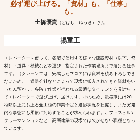
必ず運び上げる。「資材」も、「仕事」
も。
土橋優貴
（どばし・ゆうき）さん
揚重工
エレベーターを使って、各階で使用する様々な建設資材（以下、資
材）・道具・機械などを運び、指定された作業場所まで届ける仕事
です。（クレーンでは、完成したフロアには資材を積み下ろしでき
ないため。）運送会社などによって現場に搬入されてきた資材をい
ったん預かり、各階で作業が行われる最適なタイミングを見計らっ
てエレベーターで運び上げ、届けます。そのため、最盛期には20
種類以上にも上る全工種の作業予定と進捗状況を把握し、また突発
的な事態にも柔軟に対応することが求められます。オフィスビルや
タワーマンションなど、高層建築の現場では欠かせない職種となっ
ています。