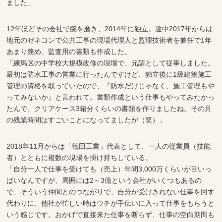
ました」
12年ほどその会社で腕を磨き、2014年に独立。途中2017年からは
地元のゼネコンで公共工事の現場代理人と監理技術者を兼任で1年
あまり務め、監査用の書類も作成した。
「練馬区の中学校大規模改修の現場で、元請として従事しました。
最初は防水工事の営業に行ったんですけど、独立後に1級建築施工
管理の資格を取っていたので、『防水だけじゃなく、施工管理もや
ってみないか』と言われて。書類作成という仕事もやってみたかっ
たんで、クリアケース3箱分くらいの書類を作りましたね。その月
の残業時間はすごいことになってましたが（笑）」
2018年11月からは「德田工業」代表として、一人の従業員（技能
者）とともに複数の現場を掛け持ちしている。
「自分一人で仕事を受けても（売上）年間3,000万くらいが目いっ
ぱいなんですが、周囲には2～3億という会社がいくつもあるの
で、そういう仲間とのつながりで、自分が受けきれない仕事を回す
代わりに、他社が忙しい時はウチが手伝いに入って仕事をもらうと
いう感じです。おかげで直接来た仕事を断らず、仕事の空白期間も