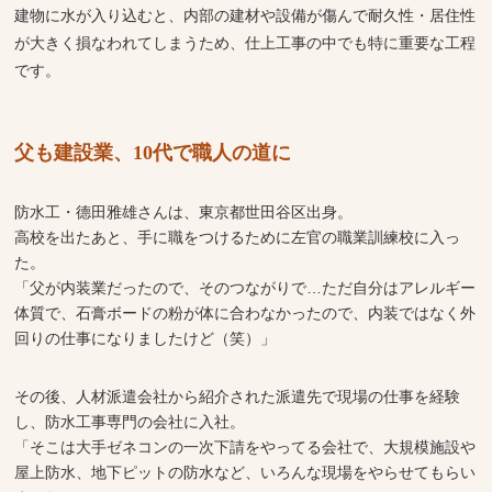
建物に水が入り込むと、内部の建材や設備が傷んで耐久性・居住性
が大きく損なわれてしまうため、仕上工事の中でも特に重要な工程
です。
父も建設業、10代で職人の道に
防水工・德田雅雄さんは、東京都世田谷区出身。
高校を出たあと、手に職をつけるために左官の職業訓練校に入っ
た。
「父が内装業だったので、そのつながりで…ただ自分はアレルギー
体質で、石膏ボードの粉が体に合わなかったので、内装ではなく外
回りの仕事になりましたけど（笑）」
その後、人材派遣会社から紹介された派遣先で現場の仕事を経験
し、防水工事専門の会社に入社。
「そこは大手ゼネコンの一次下請をやってる会社で、大規模施設や
屋上防水、地下ピットの防水など、いろんな現場をやらせてもらい