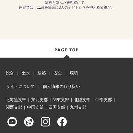
家族と臨んだ表彰式にて。
家庭では、11歳を筆頭に3人の子どもたちを抱える父親だ。
総合
｜
土木
｜
建築
｜
安全
｜
環境
サイトについて
｜
個人情報の取り扱い
北海道支部
|
東北支部
|
関東支部
|
北陸支部
|
中部支部
|
関西支部
|
中国支部
|
四国支部
|
九州支部