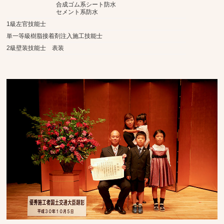
合成ゴム系シート防水
セメント系防水
1級左官技能士
単一等級樹脂接着剤注入施工技能士
2級壁装技能士 表装