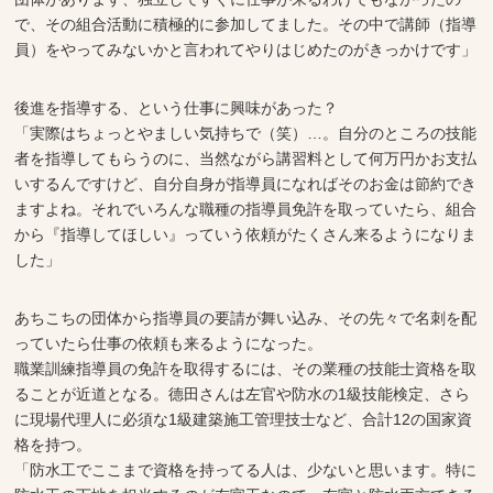
で、その組合活動に積極的に参加してました。その中で講師（指導
員）をやってみないかと言われてやりはじめたのがきっかけです」
後進を指導する、という仕事に興味があった？
「実際はちょっとやましい気持ちで（笑）…。自分のところの技能
者を指導してもらうのに、当然ながら講習料として何万円かお支払
いするんですけど、自分自身が指導員になればそのお金は節約でき
ますよね。それでいろんな職種の指導員免許を取っていたら、組合
から『指導してほしい』っていう依頼がたくさん来るようになりま
した」
あちこちの団体から指導員の要請が舞い込み、その先々で名刺を配
っていたら仕事の依頼も来るようになった。
職業訓練指導員の免許を取得するには、その業種の技能士資格を取
ることが近道となる。德田さんは左官や防水の1級技能検定、さら
に現場代理人に必須な1級建築施工管理技士など、合計12の国家資
格を持つ。
「防水工でここまで資格を持ってる人は、少ないと思います。特に