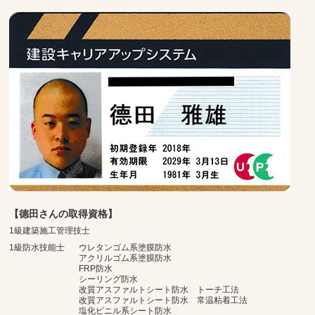
【德田さんの取得資格】
1級建築施工管理技士
1級防水技能士
ウレタンゴム系塗膜防水
アクリルゴム系塗膜防水
FRP防水
シーリング防水
改質アスファルトシート防水 トーチ工法
改質アスファルトシート防水 常温粘着工法
塩化ビニル系シート防水