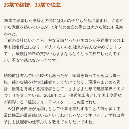
26歳で結婚、33歳で独立
26歳で結婚した奥様との間には3人の子どもたちに恵まれ、にぎや
かな家庭を築いているが、5年前の独立の際には大きな波にも見舞
われた。
「前の会社にいたころ、主な元請だったゼネコンが不祥事で公共工
事も指名停止になり、10人くらいいた社員がみんなやめてしまっ
て…。最後は給料の支払いもままならなくなって独立したんです
が、不安で眠れなかったです」
結婚前は遊んでいた時代もあったが、家庭を持ってからは心機一
転。確かな腕を持つ技能者としてだけでなく、現場をまとめる監
督、後進を育成する指導者として、さまざまな形で建設業界のモノ
づくりを支えている。2018年には、優秀施工者として国土交通省
が顕彰する「建設ジュニアマスター」にも選ばれた。
「今は自分自身が元請けとして仕事を差配することの方が多くて、
常に施工の最前線にいるというわけじゃないですけど、いずれは息
子にも技能者の仕事ぶりを教えてやりたいですね」