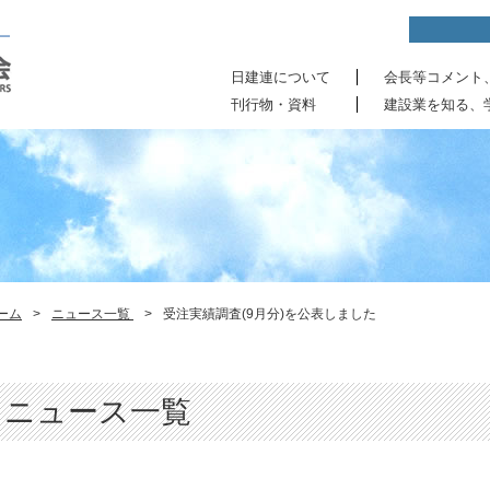
日建連について
会長等コメント
刊行物・資料
建設業を知る、
ーム
>
ニュース一覧
>
受注実績調査(9月分)を公表しました
ニュース一覧