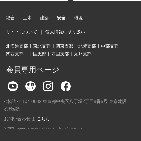
総合
｜
土木
｜
建築
｜
安全
｜
環境
サイトについて
｜
個人情報の取り扱い
北海道支部
|
東北支部
|
関東支部
|
北陸支部
|
中部支部
|
関西支部
|
中国支部
|
四国支部
|
九州支部
|
会員専用ページ
<本部>〒104-0032 東京都中央区八丁堀2丁目8番5号 東京建設
会館5階
お問い合わせは
こちら
©
2026 Japan Federation of Construction Contractors