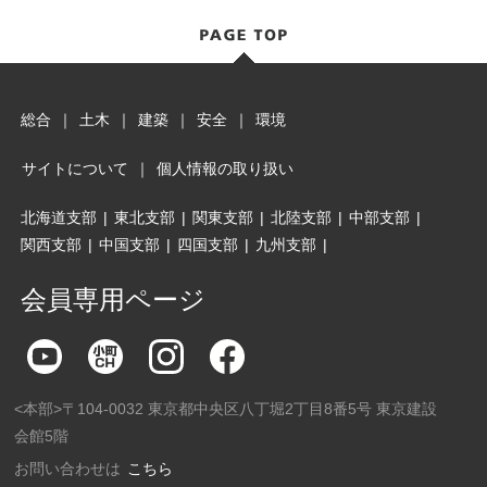
総合
｜
土木
｜
建築
｜
安全
｜
環境
サイトについて
｜
個人情報の取り扱い
北海道支部
|
東北支部
|
関東支部
|
北陸支部
|
中部支部
|
関西支部
|
中国支部
|
四国支部
|
九州支部
|
会員専用ページ
<本部>〒104-0032 東京都中央区八丁堀2丁目8番5号 東京建設
会館5階
お問い合わせは
こちら