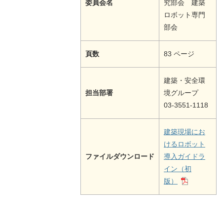
委員会名
究部会 建築
ロボット専門
部会
頁数
83 ページ
建築・安全環
担当部署
境グループ
03-3551-1118
建築現場にお
けるロボット
ファイルダウンロード
導⼊ガイドラ
イン（初
版）