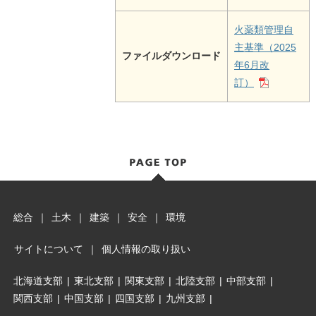
火薬類管理自
主基準（2025
ファイルダウンロード
年6月改
訂）
総合
｜
土木
｜
建築
｜
安全
｜
環境
サイトについて
｜
個人情報の取り扱い
北海道支部
|
東北支部
|
関東支部
|
北陸支部
|
中部支部
|
関西支部
|
中国支部
|
四国支部
|
九州支部
|