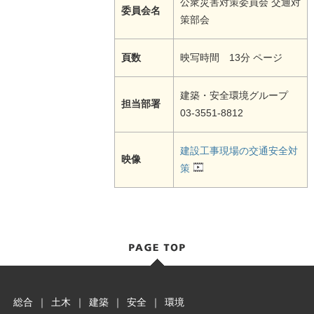
公衆災害対策委員会 交通対
委員会名
策部会
頁数
映写時間 13分 ページ
建築・安全環境グループ
担当部署
03-3551-8812
建設工事現場の交通安全対
映像
策
総合
｜
土木
｜
建築
｜
安全
｜
環境