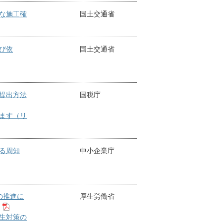
な施工確
国土交通省
び依
国土交通省
提出方法
国税庁
ます（リ
る周知
中小企業庁
の推進に
厚生労働省
生対策の