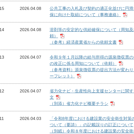
15
2026.04.08
公共工事の入札及び契約の適正化並びに円滑
保に向けた取組について（事務連絡）
14
2026.04.08
溶剤等の安定的な供給確保について（周知及
頼）
（参考）経済産業省からの依頼文書
13
2026.04.07
令和９年１月以降の給与所得の源泉徴収票の
の改正に係る周知について（依頼）
（参考資料）源泉徴収票の提出方法が変わり
ーフレット）
12
2026.04.07
省力化ナビ・生産性向上支援センターに関す
文
（別添）省力化ナビ概要チラシ
11
2026.04.03
「令和8年度における建設業の安全衛生対策
ついて（要請）」の記載誤りの訂正について
（別紙）令和８年度における建設業の安全衛