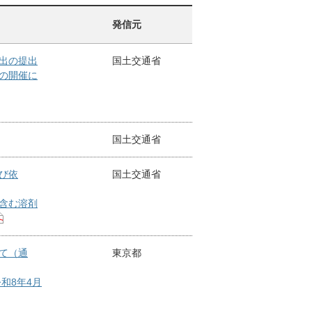
発信元
出の提出
国土交通省
の開催に
国土交通省
び依
国土交通省
含む溶剤
て（通
東京都
和8年4月