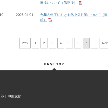
推進について（修正後）
10
2026.04.01
令和８年度における熱中症対策について（協
頼）
Prev
1
2
3
4
5
6
7
8
Nex
支部
|
中部支部
|
部