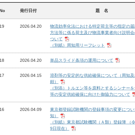
No
発行日付
題 名
19
2026.04.20
物流効率化法における特定荷主等の指定の届
方法等に係る荷主及び物流事業者向け説明会
ついて
（別紙）周知用リーフレット
18
2026.04.20
単品スライド条項の運用について
17
2026.04.15
溶剤等の安定的な供給確保について（周知及
頼）
（別添）トルエン等を原料とするシンナーを
等の安定供給確保に向けた御協力について
16
2026.04.09
東京都登録試験機関の登録事項の変更につい
知）
（別紙）東京都試験機関（Ａ類）登録簿 （令
9日現在）