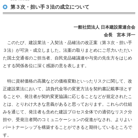
第３次・担い手３法の成立について
一般社団法人 日本建設業連合会
会長 宮本 洋一
このたび、建設業法・入契法・品確法の改正案（第３次・担い手
３法）が可決・成立しました。法案の取りまとめにご尽力いただい
た国土交通省のご担当者、自民党品確議連や与党の先生方をはじめ
とする関係各位に深く感謝の意を表します。
特に資材価格の高騰などの価格変動といったリスクに関して、改
正建設業法において、請負代金等の変更方法を契約書記載事項とす
ることや、発注者が契約変更協議に応じることなどが規定されたこ
とは、とりわけ大きな意義があると思っております。これらの仕組
みを通じて、発注者も含めた建設プロセス全体での適切なリスク分
担や、受発注者間のコミュニケーションの促進がなされ、よりよい
パートナーシップを構築することができると期待しているところで
す。