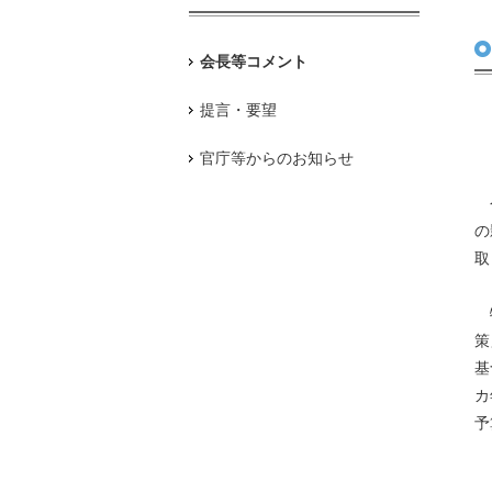
会長等コメント
提言・要望
官庁等からのお知らせ
今
の
取
特
策
基
カ
予
日