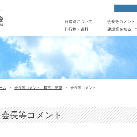
日建連について
会長等コメント
刊行物・資料
建設業を知る、
ーム
>
会長等コメント、提言・要望
>
会長等コメント
会長等コメント