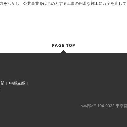
力を活かし、公共事業をはじめとする工事の円滑な施工に万全を期して
支部
|
中部支部
|
部
<本部>〒104-0032 