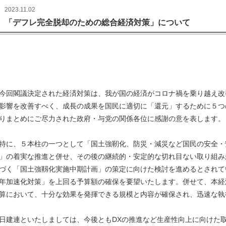
2023.11.02
「デフレ完全脱却のための総合経済対策」について
回閣議決定された経済対策は、我が国の経済がコロナ禍を乗り越え改
影響を改善すべく、成長の成果を国民に適切に「還元」するために５つ
りまとめにご尽力された政府・与党の関係各位に感謝の意を表します。
に、５本柱の一つとして「国土強靭化、防災・減災など国民の安全・
」の着実な推進と併せ、その後の継続的・安定的な切れ目ない取り組み
づく「国土強靱化実施中期計画」の策定に向けた検討を進めるとされて
年加速化対策」を上回る予算額の確保を要望いたします。併せて、本経
算において、十分な効果を発揮できる規模と内容が確保され、迅速な執
建連といたしましては、今後ともDXの推進など生産性向上に向けた