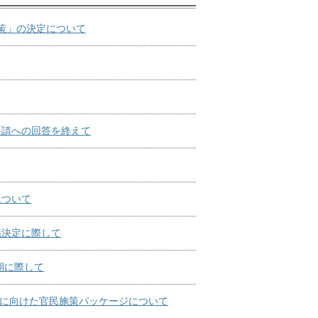
策」の決定について
要請への回答を終えて
について
議決定に際して
期に際して
用に向けた官民施策パッケージについて