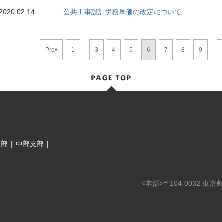
2020.02.14
公共工事設計労務単価の改定について
....
....
Prev
1
3
4
5
6
7
8
9
支部
|
中部支部
|
部
<本部>〒104-0032 