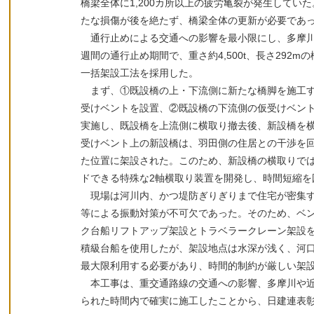
橋梁全体に1,200カ所以上の疲労亀裂が発生してい
たな損傷が後を絶たず、橋梁全体の更新が必要であ
通行止めによる交通への影響を最小限にし、多摩川
週間の通行止め期間で、重さ約4,500t、長さ292
一括架設工法を採用した。
まず、①既設橋の上・下流側に新たな橋脚を施工す
受けベントを設置、②既設橋の下流側の仮受けベン
実施し、既設橋を上流側に横取り撤去後、新設橋を
受けベント上の新設橋は、羽田側の住居との干渉を回
た位置に架設された。このため、新設橋の横取りで
ドできる特殊な2軸横取り装置を開発し、時間短縮を
現場は河川内、かつ堤防ぎりぎりまで住宅が密集す
等による振動対策が不可欠であった。そのため、ベ
ク台船リフトアップ架設とトラベラークレーン架設を採
積級台船を使用したが、架設地点は水深が浅く、河
最大限利用する必要があり、時間的制約が厳しい架
本工事は、重交通路線の交通への影響、多摩川や近
られた時間内で確実に施工したことから、日建連表