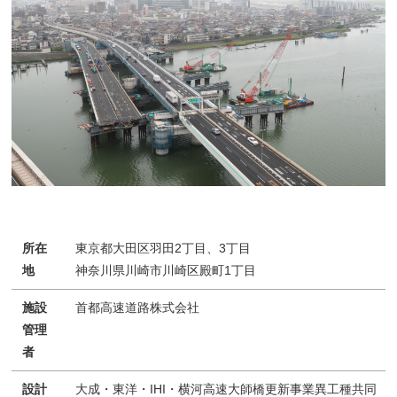
所在
東京都大田区羽田2丁目、3丁目
地
神奈川県川崎市川崎区殿町1丁目
施設
首都高速道路株式会社
管理
者
設計
大成・東洋・IHI・横河高速大師橋更新事業異工種共同