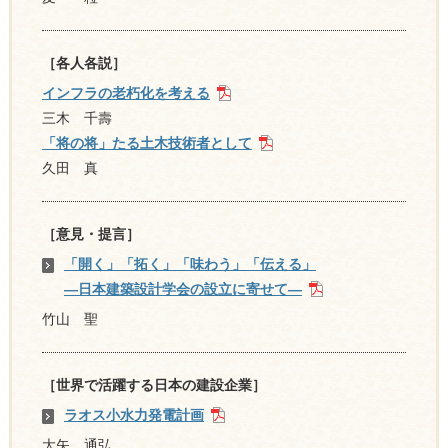
［各人各説］
インフラの老朽化を考える
三木 千壽
「将の将」たる土木技術者として
久田 真
［意見・提言］
「開く」「拓く」「味わう」「伝える」
―日本建築設計学会の設立に寄せて―
竹山 聖
［世界で活躍する日本の建設企業］
ラオス小水力発電計画
大矢 通弘