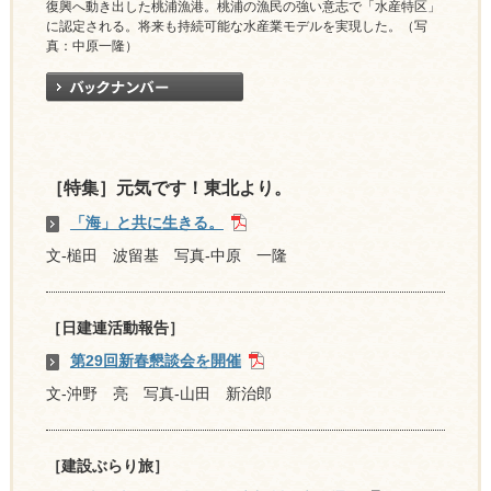
復興へ動き出した桃浦漁港。桃浦の漁民の強い意志で「水産特区」
に認定される。将来も持続可能な水産業モデルを実現した。（写
真：中原一隆）
［特集］元気です！東北より。
「海」と共に生きる。
文-槌田 波留基 写真-中原 一隆
［日建連活動報告］
第29回新春懇談会を開催
文-沖野 亮 写真-山田 新治郎
［建設ぶらり旅］