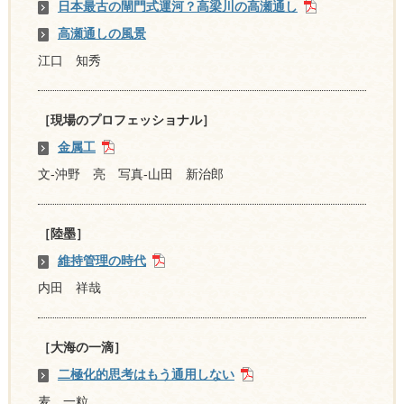
日本最古の閘門式運河？高梁川の高瀬通し
高瀬通しの風景
江口 知秀
［現場のプロフェッショナル］
金属工
文-沖野 亮 写真-山田 新治郎
［陸墨］
維持管理の時代
内田 祥哉
［大海の一滴］
二極化的思考はもう通用しない
麦 一粒