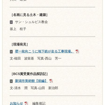
［名画に見る土木・建築］
サン・シュルピス教会
坂上 桂子
［現場発見］
壁一枚向こうに地下鉄が走る工事現場。
文-槌田 波留基 写真-西山 芳一
［BCS賞受賞作品探訪記］
新潟市美術館【前編】
文-清水 潤 写真-山田 新治郎
お知らせ
編集後記